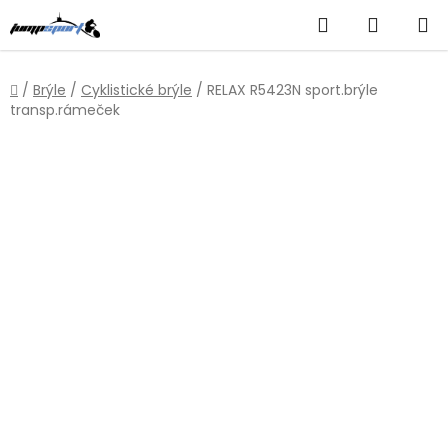
Přejít
Hledat
NÁKUP
na
obsah
KOŠÍK
Domů
/
Brýle
/
Cyklistické brýle
/
RELAX R5423N sport.brýle
transp.rámeček