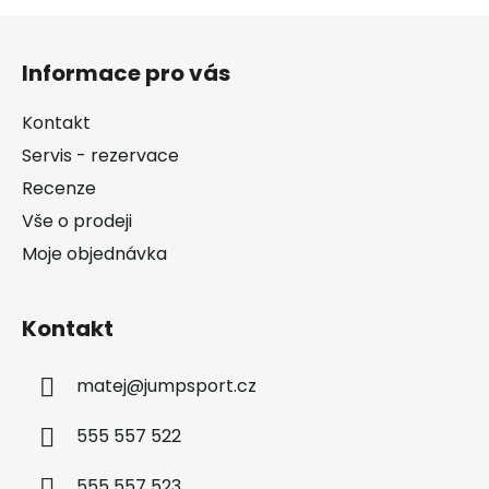
Z
á
Informace pro vás
p
a
Kontakt
t
Servis - rezervace
í
Recenze
Vše o prodeji
Moje objednávka
Kontakt
matej
@
jumpsport.cz
555 557 522
555 557 523