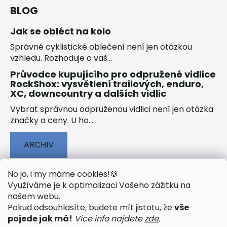
BLOG
Jak se obléct na kolo
Správné cyklistické oblečení není jen otázkou
vzhledu. Rozhoduje o vaš...
Průvodce kupujícího pro odpružené vidlice
RockShox: vysvětlení trailových, enduro,
XC, downcountry a dalších vidlic
Vybrat správnou odpruženou vidlici není jen otázka
značky a ceny. U ho...
ARCHIV
No jo, i my máme cookies!
🍪
Využíváme je k optimalizaci Vašeho zážitku na
našem webu
.
🟢 TECHNOLOGIE
🟢 O ELEKTROKOLECH
Pokud odsouhlasíte, budete mít jistotu, že
vše
🟢 NÁVODY KE STAŽENÍ
pojede jak má!
Více info najdete
zde
.