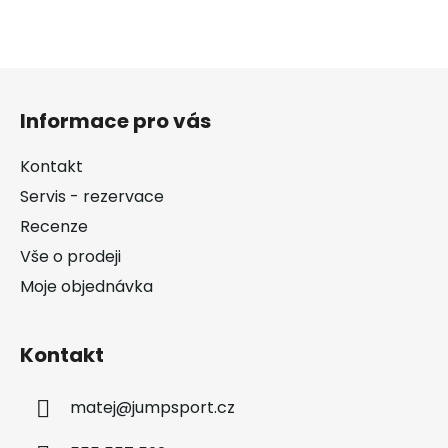
Z
á
Informace pro vás
p
a
Kontakt
t
Servis - rezervace
í
Recenze
Vše o prodeji
Moje objednávka
Kontakt
matej
@
jumpsport.cz