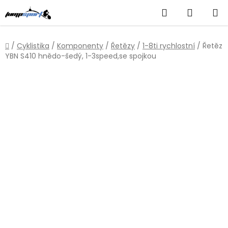
Přejít
Hledat
NÁKUP
na
obsah
KOŠÍK
Domů
/
Cyklistika
/
Komponenty
/
Řetězy
/
1-8ti rychlostní
/
Řetěz
YBN S410 hnědo-šedý, 1-3speed,se spojkou