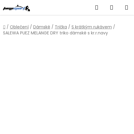
Přejít
Hledat
NÁKUP
na
obsah
KOŠÍK
Domů
/
Oblečení
/
Dámské
/
Trička
/
S krátkým rukávem
/
SALEWA PUEZ MELANGE DRY triko dámské s kr.r.navy