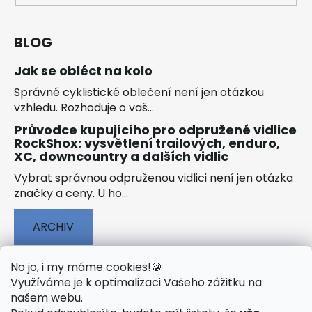
BLOG
Jak se obléct na kolo
Správné cyklistické oblečení není jen otázkou
vzhledu. Rozhoduje o vaš...
Průvodce kupujícího pro odpružené vidlice
RockShox: vysvětlení trailových, enduro,
XC, downcountry a dalších vidlic
Vybrat správnou odpruženou vidlici není jen otázka
značky a ceny. U ho...
ARCHIV
No jo, i my máme cookies!
🍪
Využíváme je k optimalizaci Vašeho zážitku na
našem webu
.
🟢 TECHNOLOGIE
🟢 O ELEKTROKOLECH