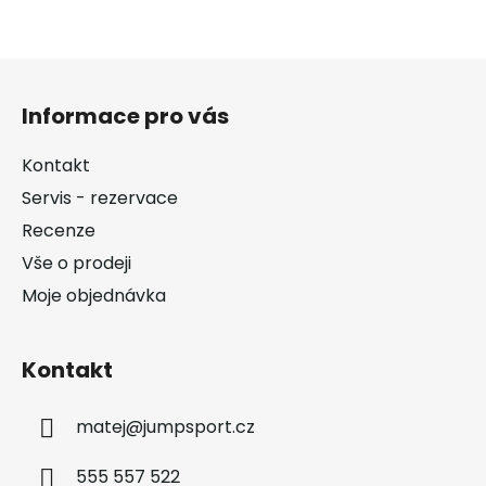
Z
á
Informace pro vás
p
a
Kontakt
t
Servis - rezervace
í
Recenze
Vše o prodeji
Moje objednávka
Kontakt
matej
@
jumpsport.cz
555 557 522