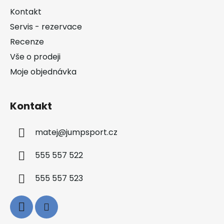
a
Kontakt
t
Servis - rezervace
í
Recenze
Vše o prodeji
Moje objednávka
Kontakt
matej
@
jumpsport.cz
555 557 522
555 557 523