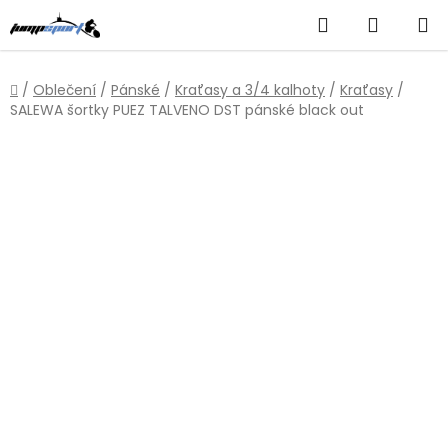
Přejít
Hledat
NÁKUP
na
obsah
KOŠÍK
Domů
/
Oblečení
/
Pánské
/
Kraťasy a 3/4 kalhoty
/
Kraťasy
/
SALEWA šortky PUEZ TALVENO DST pánské black out