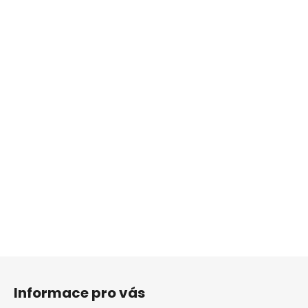
Z
á
Informace pro vás
p