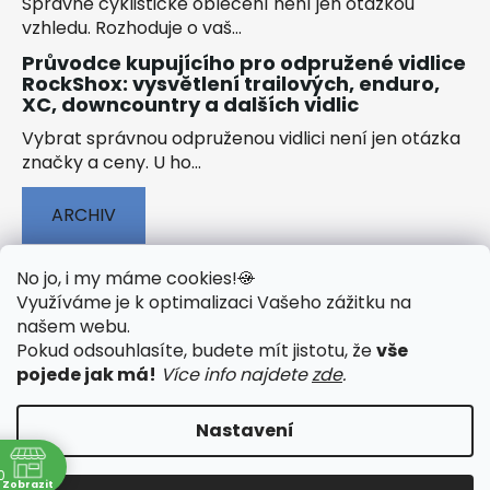
Správné cyklistické oblečení není jen otázkou
vzhledu. Rozhoduje o vaš...
Průvodce kupujícího pro odpružené vidlice
RockShox: vysvětlení trailových, enduro,
XC, downcountry a dalších vidlic
Vybrat správnou odpruženou vidlici není jen otázka
značky a ceny. U ho...
ARCHIV
No jo, i my máme cookies!
🍪
Využíváme je k optimalizaci Vašeho zážitku na
našem webu
.
🟢 TECHNOLOGIE
🟢 O ELEKTROKOLECH
Pokud odsouhlasíte, budete mít jistotu, že
vše
🟢 NÁVODY KE STAŽENÍ
pojede jak má!
Více info najdete
zde
.
Nastavení
0
Vytvořil Shoptet
&
PekneWeby
Zobrazit