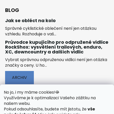
BLOG
Jak se obléct na kolo
Správné cyklistické oblečení není jen otázkou
vzhledu. Rozhoduje o vaš...
Průvodce kupujícího pro odpružené vidlice
RockShox: vysvětlení trailových, enduro,
XC, downcountry a dalších vidlic
Vybrat správnou odpruženou vidlici není jen otázka
značky a ceny. U ho...
ARCHIV
No jo, i my máme cookies!
🍪
Využíváme je k optimalizaci Vašeho zážitku na
našem webu
.
🟢 TECHNOLOGIE
🟢 O ELEKTROKOLECH
Pokud odsouhlasíte, budete mít jistotu, že
vše
🟢 NÁVODY KE STAŽENÍ