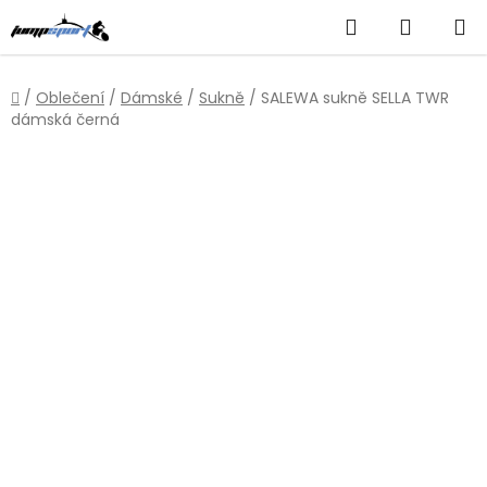
Přejít
Hledat
NÁKUP
na
obsah
KOŠÍK
Domů
/
Oblečení
/
Dámské
/
Sukně
/
SALEWA sukně SELLA TWR
dámská černá