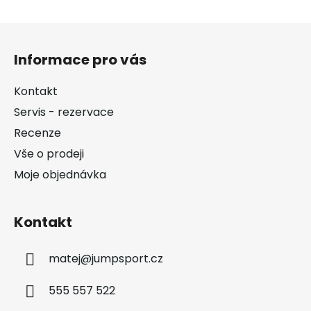
Z
á
Informace pro vás
p
a
Kontakt
t
Servis - rezervace
í
Recenze
Vše o prodeji
Moje objednávka
Kontakt
matej
@
jumpsport.cz
555 557 522