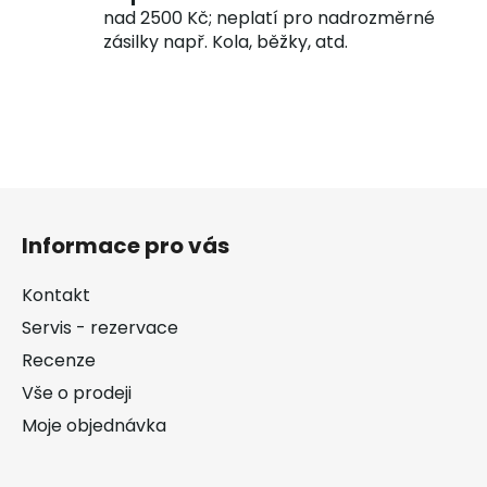
nad 2500 Kč; neplatí pro nadrozměrné
zásilky např. Kola, běžky, atd.
Z
á
Informace pro vás
p
a
Kontakt
t
Servis - rezervace
í
Recenze
Vše o prodeji
Moje objednávka