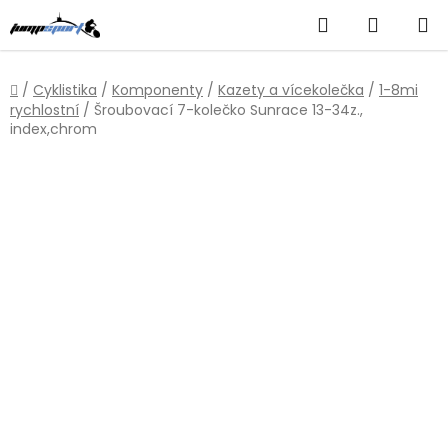
Přejít
Hledat
NÁKUP
na
obsah
KOŠÍK
Domů
/
Cyklistika
/
Komponenty
/
Kazety a vícekolečka
/
1-8mi
rychlostní
/
Šroubovací 7-kolečko Sunrace 13-34z.,
index,chrom