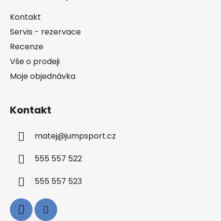
a
Kontakt
t
Servis - rezervace
í
Recenze
Vše o prodeji
Moje objednávka
Kontakt
matej
@
jumpsport.cz
555 557 522
555 557 523