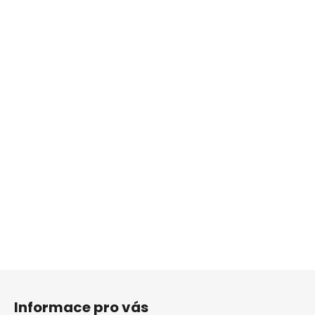
Z
á
Informace pro vás
p