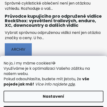
Správné cyklistické oblečení není jen otázkou
vzhledu. Rozhoduje o vaš...
Průvodce kupujícího pro odpružené vidlice
RockShox: vysvětlení trailových, enduro,
XC, downcountry a dalších vidlic
Vybrat správnou odpruženou vidlici není jen otázka
značky a ceny. U ho...
ARCHIV
No jo, i my máme cookies!
🍪
Využíváme je k optimalizaci Vašeho zážitku na
našem webu
.
🟢 TECHNOLOGIE
🟢 O ELEKTROKOLECH
Pokud odsouhlasíte, budete mít jistotu, že
vše
🟢 NÁVODY KE STAŽENÍ
pojede jak má!
Více info najdete
zde
.
Nastavení