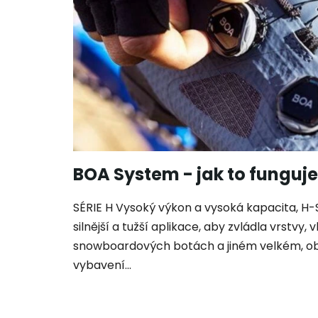
s
č
l
á
n
k
ů
BOA System - jak to funguje
SÉRIE H Vysoký výkon a vysoká kapacita, H-
silnější a tužší aplikace, aby zvládla vrstvy, 
snowboardových botách a jiném velkém, ob
vybavení...