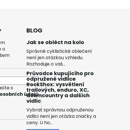
r
BLOG
Jak se obléct na kolo
vám
e o
Správné cyklistické oblečení
ašem
není jen otázkou vzhledu.
Rozhoduje o vaš...
Průvodce kupujícího pro
odpružené vidlice
RockShox: vysvětlení
síte s
trailových, enduro, XC,
osobních údajů
downcountry a dalších
vidlic
Vybrat správnou odpruženou
vidlici není jen otázka značky a
ceny. U ho...