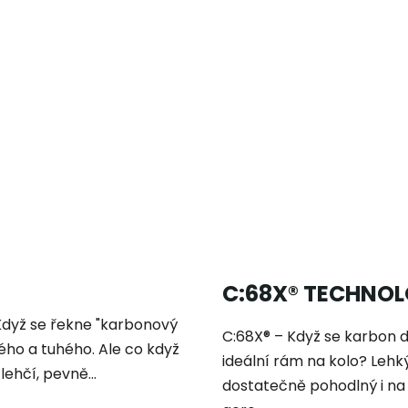
C:68X® TECHNOL
 Když se řekne "karbonový
C:68X® – Když se karbon d
kého a tuhého. Ale co když
ideální rám na kolo? Lehký
lehčí, pevně...
dostatečně pohodlný i na 