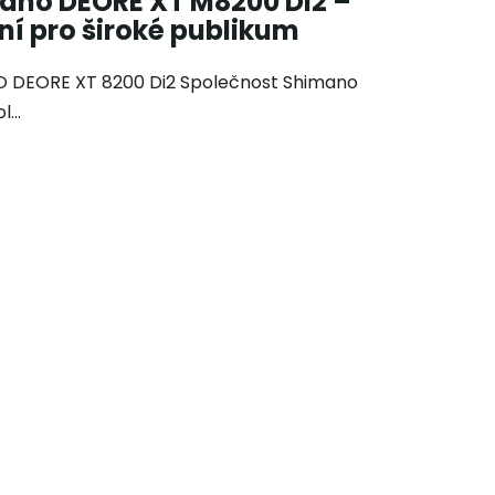
ano DEORE XT M8200 Di2 –
ní pro široké publikum
 DEORE XT 8200 Di2 Společnost Shimano
...