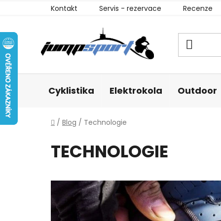
Přejít
Kontakt
Servis - rezervace
Recenze
na
obsah
Cyklistika
Elektrokola
Outdoor
Domů
/
Blog
/
Technologie
TECHNOLOGIE
V
ý
p
i