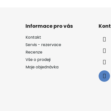
Z
á
Informace pro vás
Kont
p
a
Kontakt
t
Servis - rezervace
í
Recenze
Vše o prodeji
Moje objednávka