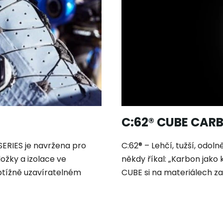
C:62® CUBE CA
SERIES je navržena pro
C:62® – Lehčí, tužší, odoln
vložky a izolace ve
někdy říkal: „Karbon jako
tížně uzavíratelném
CUBE si na materiálech zakl