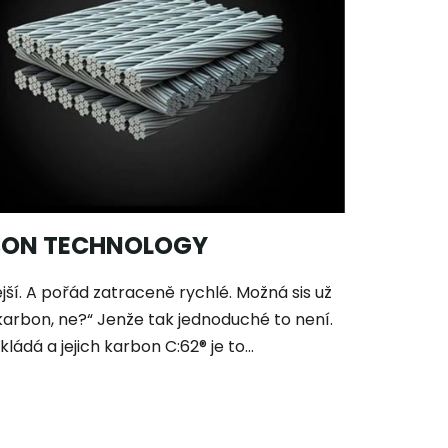
RBON TECHNOLOGY
ější. A pořád zatraceně rychlé. Možná sis už
 karbon, ne?“ Jenže tak jednoduché to není.
ádá a jejich karbon C:62® je to...