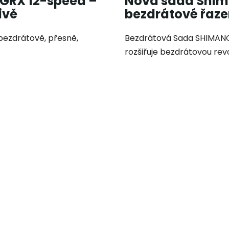
 GRX 12-speed –
Nová sada Shim
ivě
bezdrátové řaze
bezdrátově, přesně,
Bezdrátová Sada SHIMANO
rozšiřuje bezdrátovou revol