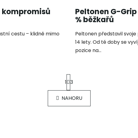
z kompromisů
Peltonen G-Grip
% běžkařů
lastní cestu – klidně mimo
Peltonen představil svoje
14 lety. Od té doby se vyví
pozice na...
S
1
3
t
r
O
á
NAHORU
v
n
k
l
o
á
v
d
á
a
n
c
í