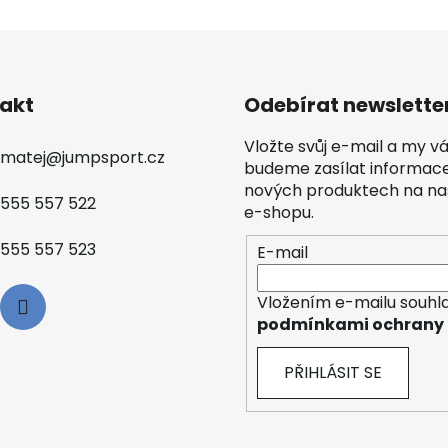
í
p
r
v
k
akt
Odebírat newslette
y
v
Vložte svůj e-mail a my 
matej
@
jumpsport.cz
ý
budeme zasílat informac
p
nových produktech na n
555 557 522
i
e-shopu.
s
u
555 557 523
E-mail
Vložením e-mailu souhla
podmínkami ochrany 
PŘIHLÁSIT SE