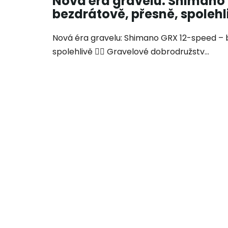
Nová éra gravelu: Shimano
bezdrátově, přesně, spolehl
Nová éra gravelu: Shimano GRX 12-speed – 
spolehlivě 🚴‍♀️ Gravelové dobrodružstv...