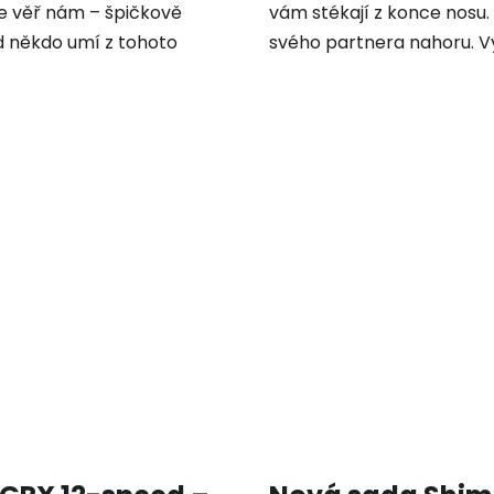
e věř nám – špičkově
vám stékají z konce nosu.
d někdo umí z tohoto
svého partnera nahoru. Vy