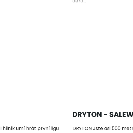
aero...
DRYTON - SALE
hliník umí hrát první ligu
DRYTON Jste asi 500 metr