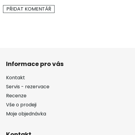
PŘIDAT KOMENTÁŘ
Z
á
Informace pro vás
p
a
Kontakt
t
Servis - rezervace
í
Recenze
Vše o prodeji
Moje objednávka
Kontakt