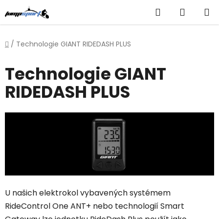
Přejít
Hledat
NÁKUP
na
obsah
KOŠÍK
Domů
/
Technologie GIANT RIDEDASH PLUS
Technologie GIANT
RIDEDASH PLUS
U našich elektrokol vybavených systémem
RideControl One ANT+ nebo technologií Smart