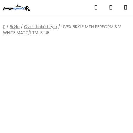
Přejít
Hledat
NÁKUP
na
obsah
KOŠÍK
Domů
/
Brýle
/
Cyklistické brýle
/
UVEX BRÝLE MTN PERFORM S V
WHITE MATT/LTM. BLUE