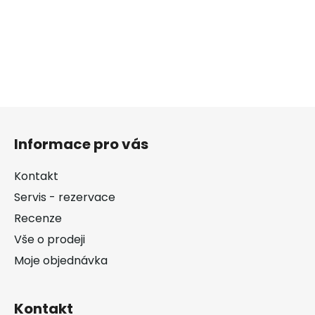
Z
á
Informace pro vás
p
a
Kontakt
t
Servis - rezervace
í
Recenze
Vše o prodeji
Moje objednávka
Kontakt