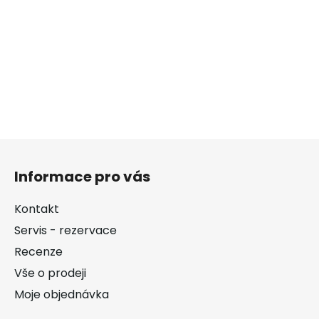
Z
á
Informace pro vás
p
a
Kontakt
t
Servis - rezervace
í
Recenze
Vše o prodeji
Moje objednávka