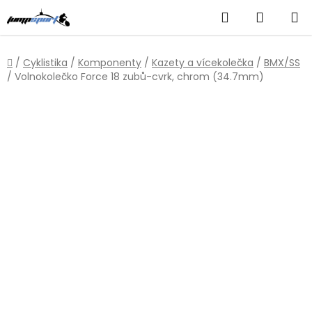
Přejít
Hledat
NÁKUP
na
obsah
KOŠÍK
Domů
/
Cyklistika
/
Komponenty
/
Kazety a vícekolečka
/
BMX/SS
/
Volnokolečko Force 18 zubů-cvrk, chrom (34.7mm)