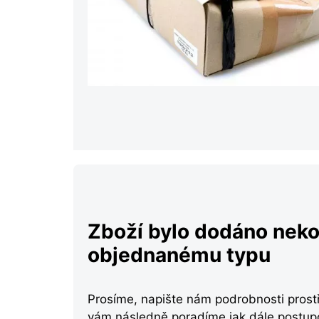
Zboží bylo dodáno nek
objednanému typu
Prosíme, napište nám podrobnosti prost
vám následně poradíme jak dále postup