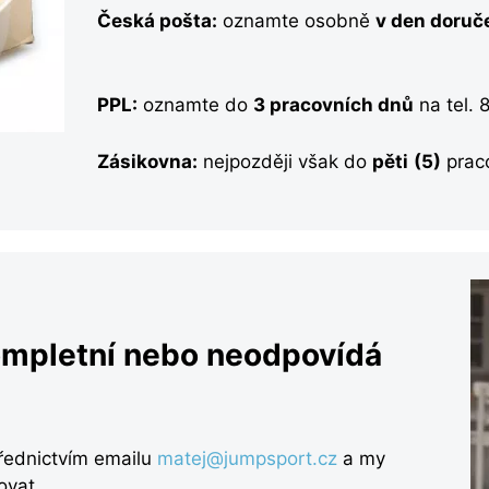
Česká pošta:
oznamte osobně
v den doruč
PPL:
oznamte do
3 pracovních dnů
na tel. 
Zásikovna:
nejpozději však do
pěti
(5)
praco
ompletní nebo neodpovídá
řednictvím emailu
matej@jumpsport.cz
a my
ovat.