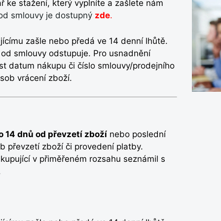
 ke stažení, který vyplníte a zašlete nám
 od smlouvy je dostupný
zde
.
ícímu zašle nebo předá ve 14 denní lhůtě.
ý od smlouvy odstupuje. Pro usnadnění
t datum nákupu či číslo smlouvy/prodejního
sob vrácení zboží.
 14 dnů od převzetí zboží
nebo poslední
 převzetí zboží či provedení platby.
 kupující v přiměřeném rozsahu seznámil s
.