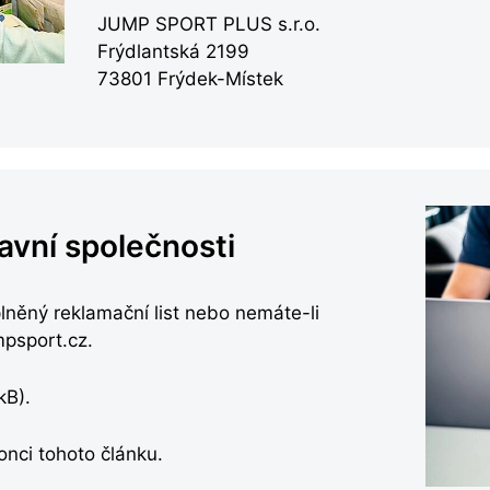
JUMP SPORT PLUS s.r.o.
Frýdlantská 2199
73801 Frýdek-Místek
avní společnosti
lněný reklamační list nebo nemáte-li
mpsport.cz.
kB).
onci tohoto článku.