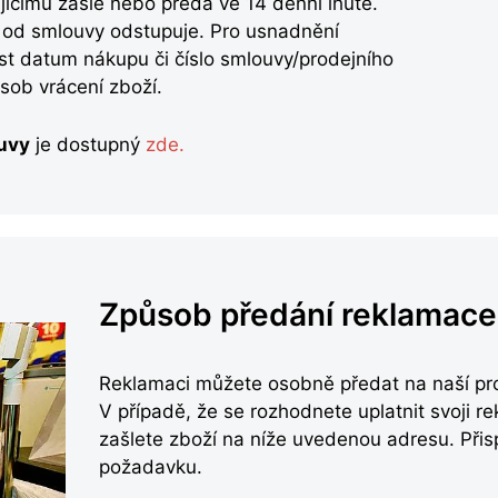
ícímu zašle nebo předá ve 14 denní lhůtě.
ý od smlouvy odstupuje. Pro usnadnění
t datum nákupu či číslo smlouvy/prodejního
sob vrácení zboží.
uvy
je dostupný
zde.
Způsob předání reklamace
Reklamaci můžete osobně předat na naší pr
V případě, že se rozhodnete uplatnit svoji r
zašlete zboží na níže uvedenou adresu. Přisp
požadavku.