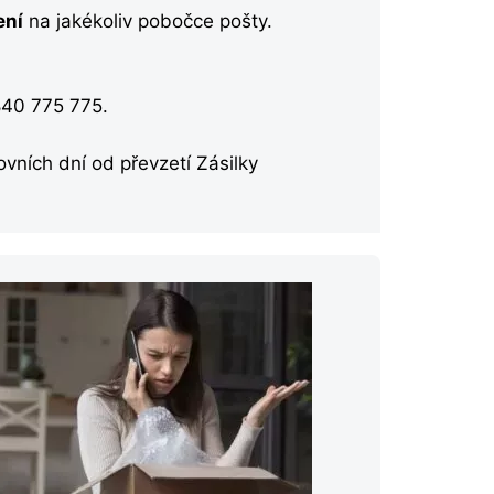
ení
na jakékoliv pobočce pošty.
840 775 775.
vních dní od převzetí Zásilky