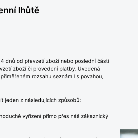
enní lhůtě
4 dnů od převzetí zboží nebo poslední části
zetí zboží či provedení platby. Uvedená
 v přiměřeném rozsahu seznámil s povahou,
t jeden z následujících způsobů:
dnoduché vyřízení přímo přes náš zákaznický