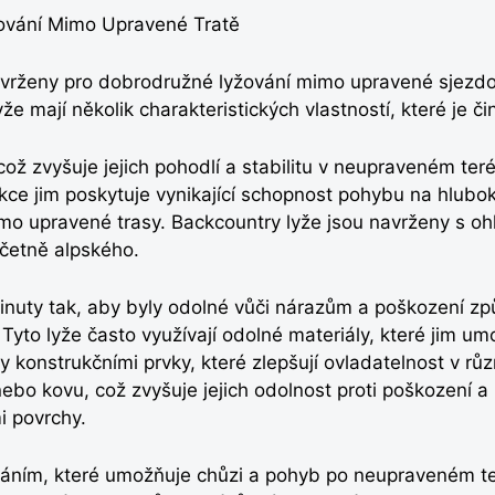
ování Mimo Upravené Tratě
vrženy pro dobrodružné lyžování mimo upravené sjezdovk
že mají několik charakteristických vlastností, které je či
, což zvyšuje jejich pohodlí a stabilitu v neupraveném t
kce jim poskytuje vynikající schopnost pohybu na hlubo
imo upravené trasy. Backcountry lyže jsou navrženy s o
včetně alpského.
vinuty tak, aby byly odolné vůči nárazům a poškození 
. Tyto lyže často využívají odolné materiály, které jim 
 konstrukčními prvky, které zlepšují ovladatelnost v rů
nebo kovu, což zvyšuje jejich odolnost proti poškození a
i povrchy.
áním, které umožňuje chůzi a pohyb po neupraveném ter