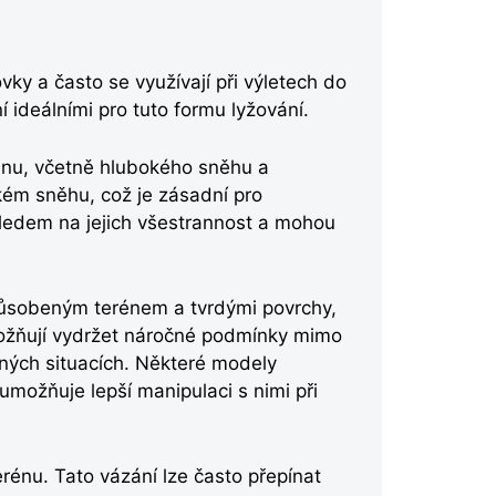
y a často se využívají při výletech do
ní ideálními pro tuto formu lyžování.
erénu, včetně hlubokého sněhu a
kém sněhu, což je zásadní pro
hledem na jejich všestrannost a mohou
způsobeným terénem a tvrdými povrchy,
umožňují vydržet náročné podmínky mimo
zných situacích. Některé modely
 umožňuje lepší manipulaci s nimi při
énu. Tato vázání lze často přepínat