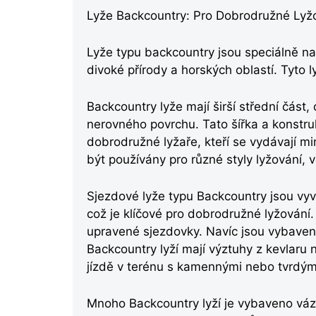
Lyže Backcountry: Pro Dobrodružné Lyž
Lyže typu backcountry jsou speciálně na
divoké přírody a horských oblastí. Tyto ly
Backcountry lyže mají širší střední část
nerovného povrchu. Tato šířka a konstru
dobrodružné lyžaře, kteří se vydávají m
být používány pro různé styly lyžování, 
Sjezdové lyže typu Backcountry jsou vy
což je klíčové pro dobrodružné lyžování
upravené sjezdovky. Navíc jsou vybaveny
Backcountry lyží mají výztuhy z kevlaru 
jízdě v terénu s kamennými nebo tvrdým
Mnoho Backcountry lyží je vybaveno váz