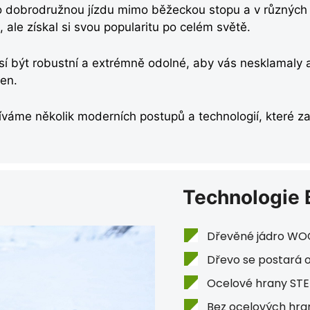
ro dobrodružnou jízdu mimo běžeckou stopu a v různých
ale získal si svou popularitu po celém světě.
í být robustní a extrémně odolné, aby vás nesklamaly an
ten.
áme několik moderních postupů a technologií, které zaji
Technologie 
Dřevěné jádro W
Dřevo se postará o 
Ocelové hrany ST
Bez ocelových hra