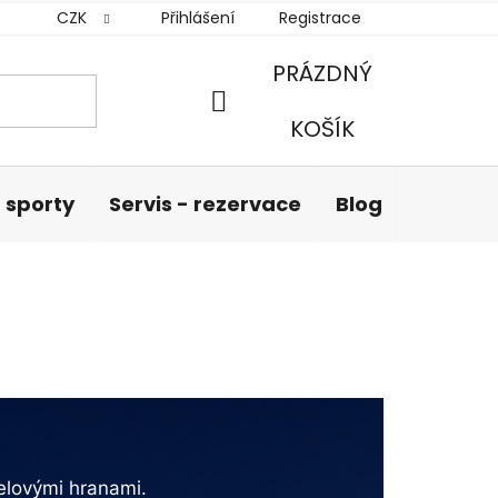
CZK
Přihlášení
Registrace
PRÁZDNÝ
NÁKUPNÍ
KOŠÍK
KOŠÍK
 sporty
Servis - rezervace
Blog
Hodnoc
elovými hranami.