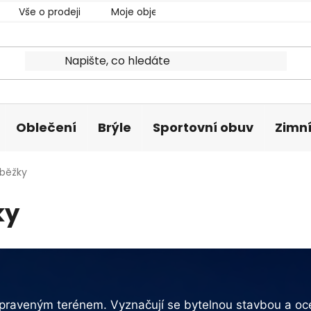
Vše o prodeji
Moje objednávka
Oblečení
Brýle
Sportovní obuv
Zimní
běžky
ky
upraveným terénem. Vyznačují se bytelnou stavbou a oc