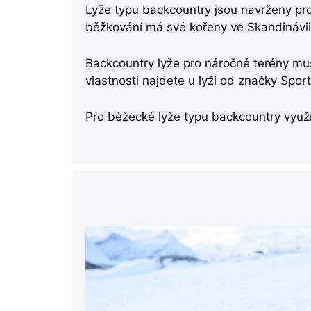
Lyže typu backcountry jsou navrženy p
běžkování má své kořeny ve Skandinávii, 
Backcountry lyže pro náročné terény mus
vlastnosti najdete u lyží od značky Spor
Pro běžecké lyže typu backcountry využív