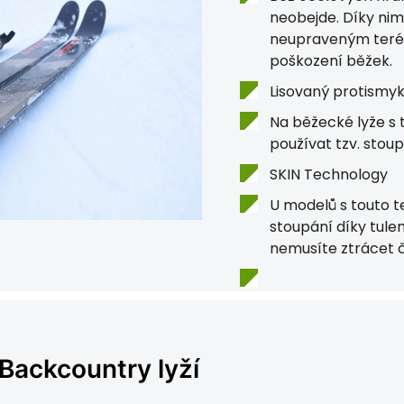
neobejde. Díky ni
neupraveným teré
poškození běžek.
Lisovaný protismy
Na běžecké lyže s t
používat tzv. stoup
SKIN Technology
U modelů s touto t
stoupání díky tule
nemusíte ztrácet 
Backcountry lyží