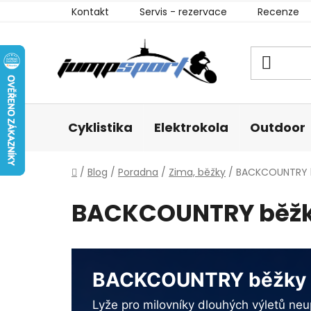
Přejít
Kontakt
Servis - rezervace
Recenze
na
obsah
Cyklistika
Elektrokola
Outdoor
Domů
/
Blog
/
Poradna
/
Zima, běžky
/
BACKCOUNTRY 
BACKCOUNTRY běž
BACKCOUNTRY běžky
Lyže pro milovníky dlouhých výletů ne