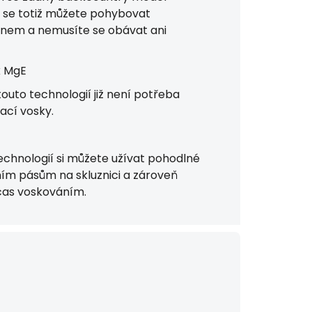
m se totiž můžete pohybovat
nem a nemusíte se obávat ani
k MgE
outo technologií již není potřeba
ací vosky.
echnologií si můžete užívat pohodlné
ním pásům na skluznici a zároveň
čas voskováním.