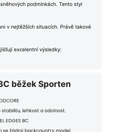
 sněhových podmínkách. Tento styl
i v nejtěžších situacích. Právě takové
šťují excelentní výsledky:
BC běžek Sporten
OODCORE
stabilitu, lehkost a odolnost.
EEL EDGES BC
n se žádný backcountry model