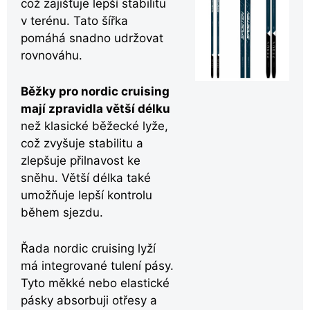
což zajišťuje lepší stabilitu
v terénu. Tato šířka
pomáhá snadno udržovat
rovnováhu.
Běžky pro nordic cruising
mají zpravidla větší délku
než klasické běžecké lyže,
což zvyšuje stabilitu a
zlepšuje přilnavost ke
sněhu. Větší délka také
umožňuje lepší kontrolu
během sjezdu.
Řada nordic cruising lyží
má integrované tulení pásy.
Tyto měkké nebo elastické
pásky absorbuji otřesy a