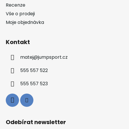
í
Recenze
Vše o prodeji
Moje objednávka
Kontakt
matej
@
jumpsport.cz
555 557 522
555 557 523
Odebírat newsletter