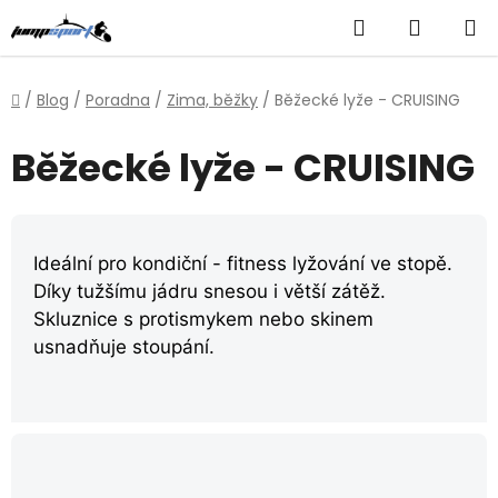
Přejít
Hledat
NÁKUP
na
obsah
KOŠÍK
Domů
/
Blog
/
Poradna
/
Zima, běžky
/
Běžecké lyže - CRUISING
Běžecké lyže - CRUISING
Ideální pro kondiční - fitness lyžování ve stopě.
Díky tužšímu jádru snesou i větší zátěž.
Skluznice s protismykem nebo skinem
usnadňuje stoupání.