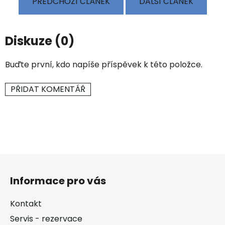
PŘEDCHOZÍ ČLÁNEK
DALŠÍ ČLÁNEK
Diskuze (0)
Buďte první, kdo napíše příspěvek k této položce.
PŘIDAT KOMENTÁŘ
Z
á
Informace pro vás
p
a
Kontakt
t
Servis - rezervace