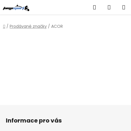
Přejít
Hledat
NÁKUP
na
obsah
KOŠÍK
Domů
/
Prodávané značky
/
ACOR
Z
á
Informace pro vás
p