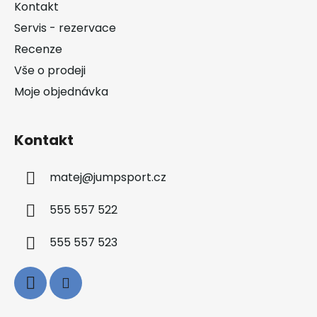
a
Kontakt
t
Servis - rezervace
í
Recenze
Vše o prodeji
Moje objednávka
Kontakt
matej
@
jumpsport.cz
555 557 522
555 557 523