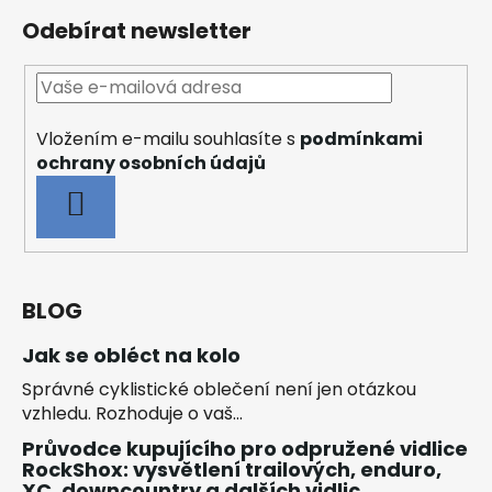
Odebírat newsletter
Vložením e-mailu souhlasíte s
podmínkami
ochrany osobních údajů
PŘIHLÁSIT
SE
BLOG
Jak se obléct na kolo
Správné cyklistické oblečení není jen otázkou
vzhledu. Rozhoduje o vaš...
Průvodce kupujícího pro odpružené vidlice
RockShox: vysvětlení trailových, enduro,
XC, downcountry a dalších vidlic