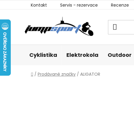
Přejít
Kontakt
Servis - rezervace
Recenze
na
obsah
Cyklistika
Elektrokola
Outdoor
Domů
/
Prodávané značky
/
ALIGATOR