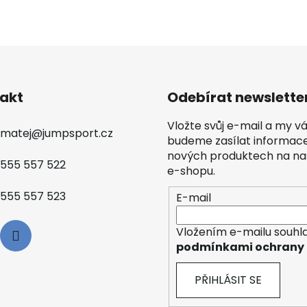
akt
Odebírat newslette
Vložte svůj e-mail a my 
matej
@
jumpsport.cz
budeme zasílat informac
nových produktech na n
555 557 522
e-shopu.
555 557 523
E-mail
Vložením e-mailu souhla
podmínkami ochrany 
PŘIHLÁSIT SE