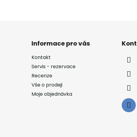
Z
á
Informace pro vás
Kont
p
a
Kontakt
t
Servis - rezervace
í
Recenze
Vše o prodeji
Moje objednávka