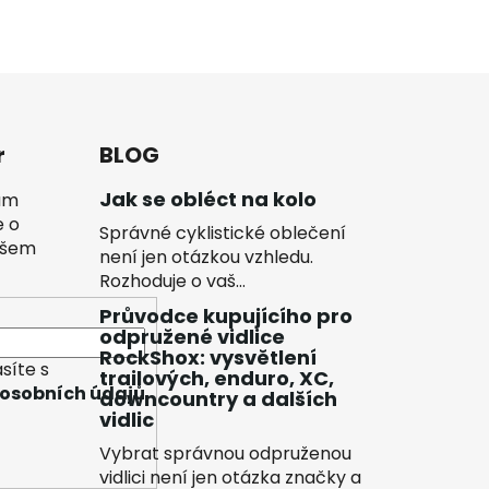
r
BLOG
Jak se obléct na kolo
vám
e o
Správné cyklistické oblečení
ašem
není jen otázkou vzhledu.
Rozhoduje o vaš...
Průvodce kupujícího pro
odpružené vidlice
RockShox: vysvětlení
síte s
trailových, enduro, XC,
osobních údajů
downcountry a dalších
vidlic
Vybrat správnou odpruženou
vidlici není jen otázka značky a