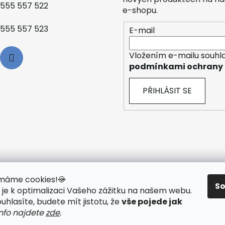
555 557 522
e-shopu.
555 557 523
E-mail
Vložením e-mailu souhla
podmínkami ochrany 
PŘIHLÁSIT SE
y máme cookies!
🍪
S
je k optimalizaci Vašeho zážitku na našem webu
.
 TECHNOLOGIE
🟢 O ELEKTROKOLECH
🟢 NÁVODY KE STAŽ
hlasíte, budete mít jistotu, že
vše pojede jak
info najdete
zde
.