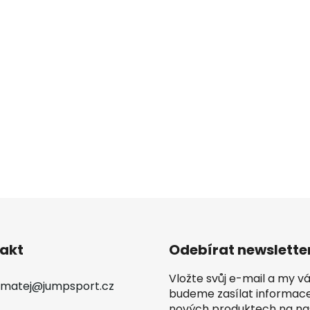
akt
Odebírat newslette
Vložte svůj e-mail a my 
matej
@
jumpsport.cz
budeme zasílat informac
nových produktech na n