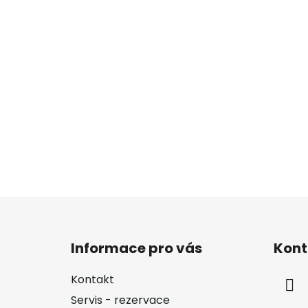
Z
á
Informace pro vás
Kont
p
a
Kontakt
t
Servis - rezervace