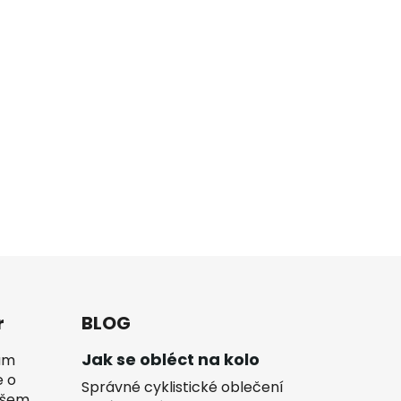
r
BLOG
Jak se obléct na kolo
vám
e o
Správné cyklistické oblečení
ašem