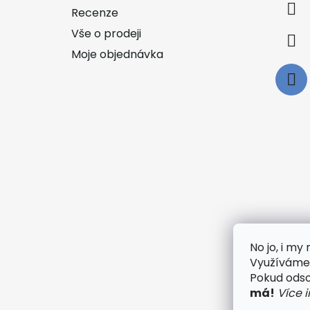
í
Recenze
Vše o prodeji
Moje objednávka
No jo, i m
Využíváme 
🟢
Pokud odsou
má!
Více 