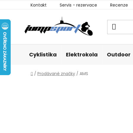
Přejít
Kontakt
Servis - rezervace
Recenze
na
obsah
Cyklistika
Elektrokola
Outdoor
Domů
/
Prodávané značky
/
AMS