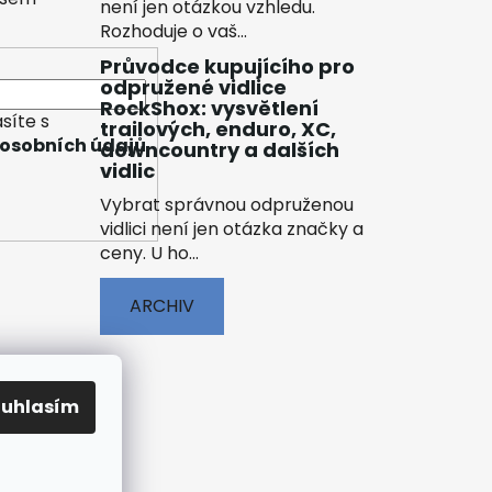
není jen otázkou vzhledu.
Rozhoduje o vaš...
Průvodce kupujícího pro
odpružené vidlice
RockShox: vysvětlení
síte s
trailových, enduro, XC,
osobních údajů
downcountry a dalších
vidlic
Vybrat správnou odpruženou
vidlici není jen otázka značky a
ceny. U ho...
ARCHIV
ouhlasím
ENÍ