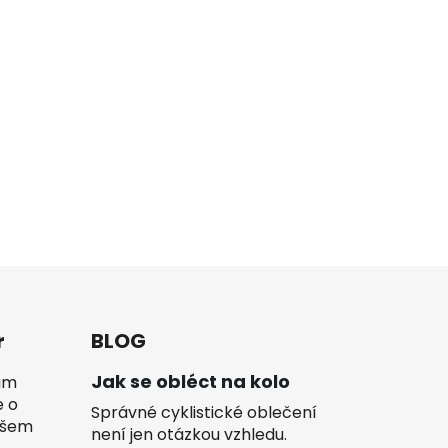
r
BLOG
Jak se obléct na kolo
vám
e o
Správné cyklistické oblečení
ašem
není jen otázkou vzhledu.