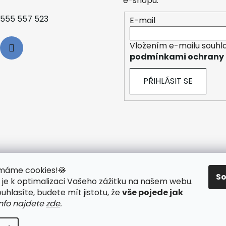
e-shopu.
555 557 523
E-mail
Vložením e-mailu souhla
podmínkami ochrany 
PŘIHLÁSIT SE
y máme cookies!
🍪
S
je k optimalizaci Vašeho zážitku na našem webu
.
 TECHNOLOGIE
🟢 O ELEKTROKOLECH
🟢 NÁVODY KE STAŽ
hlasíte, budete mít jistotu, že
vše pojede jak
info najdete
zde
.