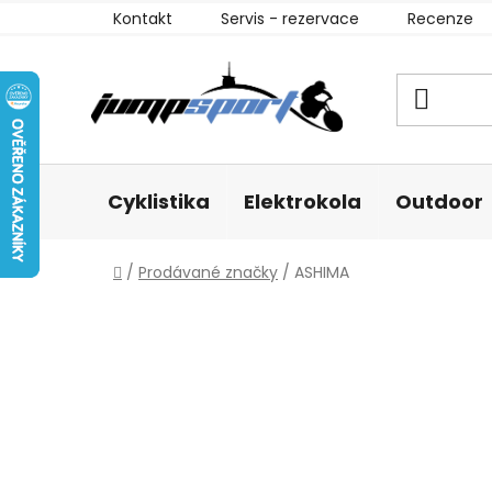
Přejít
Kontakt
Servis - rezervace
Recenze
na
obsah
Cyklistika
Elektrokola
Outdoor
Domů
/
Prodávané značky
/
ASHIMA