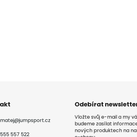
akt
Odebírat newslette
Vložte svůj e-mail a my 
matej
@
jumpsport.cz
budeme zasílat informac
nových produktech na n
555 557 522