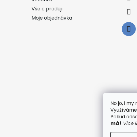
Vše o prodeji
Moje objednávka
No jo, i m
Využíváme 
🟢
Pokud odsou
má!
Více 