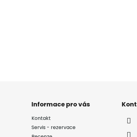
Z
á
Informace pro vás
Kont
p
a
Kontakt
t
Servis - rezervace
í
Recenze