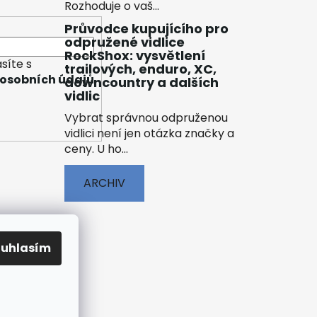
Rozhoduje o vaš...
Průvodce kupujícího pro
odpružené vidlice
RockShox: vysvětlení
síte s
trailových, enduro, XC,
osobních údajů
downcountry a dalších
vidlic
Vybrat správnou odpruženou
vidlici není jen otázka značky a
ceny. U ho...
ARCHIV
ouhlasím
ENÍ