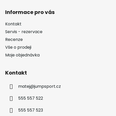
Z
á
Informace pro vás
p
a
Kontakt
t
Servis - rezervace
í
Recenze
Vše o prodeji
Moje objednávka
Kontakt
matej
@
jumpsport.cz
555 557 522
555 557 523