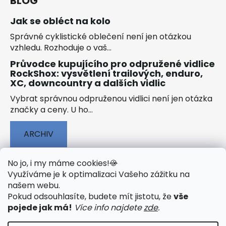
BLOG
Jak se obléct na kolo
Správné cyklistické oblečení není jen otázkou
vzhledu. Rozhoduje o vaš...
Průvodce kupujícího pro odpružené vidlice
RockShox: vysvětlení trailových, enduro,
XC, downcountry a dalších vidlic
Vybrat správnou odpruženou vidlici není jen otázka
značky a ceny. U ho...
ARCHIV
No jo, i my máme cookies!
🍪
Využíváme je k optimalizaci Vašeho zážitku na
našem webu
.
🟢 TECHNOLOGIE
🟢 O ELEKTROKOLECH
Pokud odsouhlasíte, budete mít jistotu, že
vše
🟢 NÁVODY KE STAŽENÍ
pojede jak má!
Více info najdete
zde
.