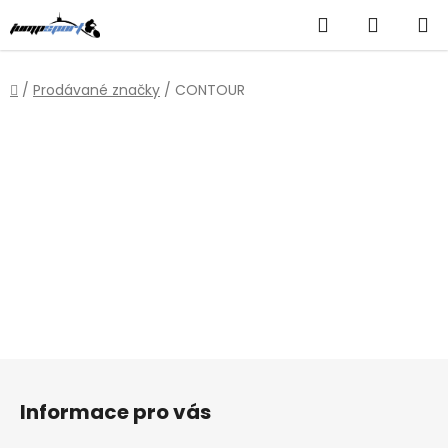
Přejít
Hledat
NÁKUP
na
obsah
KOŠÍK
Domů
/
Prodávané značky
/
CONTOUR
Z
á
Informace pro vás
p