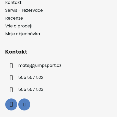
a
Kontakt
t
Servis - rezervace
í
Recenze
Vše o prodeji
Moje objednávka
Kontakt
matej
@
jumpsport.cz
555 557 522
555 557 523