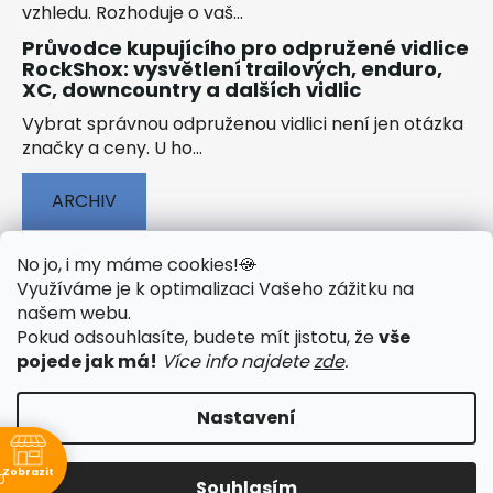
vzhledu. Rozhoduje o vaš...
Průvodce kupujícího pro odpružené vidlice
RockShox: vysvětlení trailových, enduro,
XC, downcountry a dalších vidlic
Vybrat správnou odpruženou vidlici není jen otázka
značky a ceny. U ho...
ARCHIV
No jo, i my máme cookies!
🍪
Využíváme je k optimalizaci Vašeho zážitku na
našem webu
.
🟢 TECHNOLOGIE
🟢 O ELEKTROKOLECH
Pokud odsouhlasíte, budete mít jistotu, že
vše
🟢 NÁVODY KE STAŽENÍ
pojede jak má!
Více info najdete
zde
.
Nastavení
Vytvořil Shoptet
&
PekneWeby
Zobrazit
0
Souhlasím