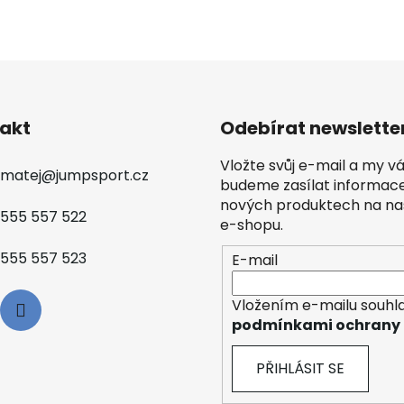
akt
Odebírat newslette
Vložte svůj e-mail a my 
matej
@
jumpsport.cz
budeme zasílat informac
nových produktech na n
555 557 522
e-shopu.
555 557 523
E-mail
Vložením e-mailu souhla
podmínkami ochrany 
PŘIHLÁSIT SE