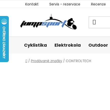
Přejít
Kontakt
Servis - rezervace
Recenze
na
obsah
Cyklistika
Elektrokola
Outdoor
Domů
/
Prodávané značky
/
CONTROLTECH