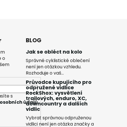
r
BLOG
Jak se obléct na kolo
vám
e o
Správné cyklistické oblečení
ašem
není jen otázkou vzhledu.
Rozhoduje o vaš...
Průvodce kupujícího pro
odpružené vidlice
RockShox: vysvětlení
síte s
trailových, enduro, XC,
osobních údajů
downcountry a dalších
vidlic
Vybrat správnou odpruženou
vidlici není jen otázka značky a