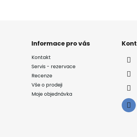
Z
á
Informace pro vás
Kont
p
a
Kontakt
t
Servis - rezervace
í
Recenze
Vše o prodeji
Moje objednávka