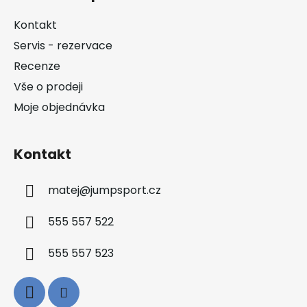
p
a
Kontakt
t
Servis - rezervace
í
Recenze
Vše o prodeji
Moje objednávka
Kontakt
matej
@
jumpsport.cz
555 557 522
555 557 523