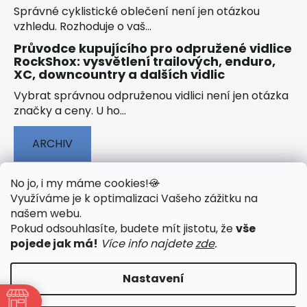
Správné cyklistické oblečení není jen otázkou
vzhledu. Rozhoduje o vaš...
Průvodce kupujícího pro odpružené vidlice
RockShox: vysvětlení trailových, enduro,
XC, downcountry a dalších vidlic
Vybrat správnou odpruženou vidlici není jen otázka
značky a ceny. U ho...
ARCHIV
No jo, i my máme cookies!
🍪
Využíváme je k optimalizaci Vašeho zážitku na
našem webu
.
🟢 TECHNOLOGIE
🟢 O ELEKTROKOLECH
Pokud odsouhlasíte, budete mít jistotu, že
vše
🟢 NÁVODY KE STAŽENÍ
pojede jak má!
Více info najdete
zde
.
Nastavení