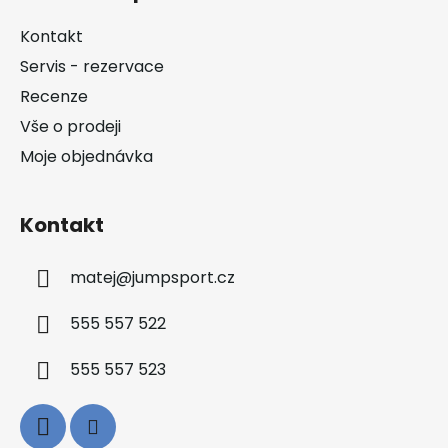
p
a
Kontakt
t
Servis - rezervace
í
Recenze
Vše o prodeji
Moje objednávka
Kontakt
matej
@
jumpsport.cz
555 557 522
555 557 523