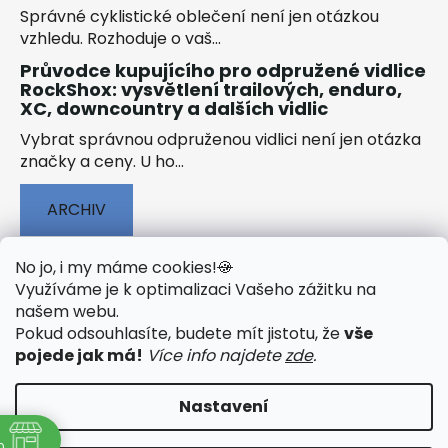
Správné cyklistické oblečení není jen otázkou
vzhledu. Rozhoduje o vaš...
Průvodce kupujícího pro odpružené vidlice
RockShox: vysvětlení trailových, enduro,
XC, downcountry a dalších vidlic
Vybrat správnou odpruženou vidlici není jen otázka
značky a ceny. U ho...
ARCHIV
No jo, i my máme cookies!
🍪
Využíváme je k optimalizaci Vašeho zážitku na
našem webu
.
🟢 TECHNOLOGIE
🟢 O ELEKTROKOLECH
Pokud odsouhlasíte, budete mít jistotu, že
vše
🟢 NÁVODY KE STAŽENÍ
pojede jak má!
Více info najdete
zde
.
Nastavení