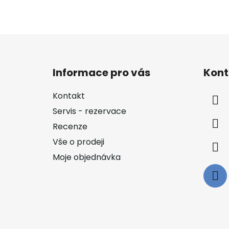
Z
á
Informace pro vás
Kont
p
a
Kontakt
t
Servis - rezervace
í
Recenze
Vše o prodeji
Moje objednávka