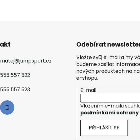
akt
Odebírat newslette
Vložte svůj e-mail a my 
matej
@
jumpsport.cz
budeme zasílat informac
nových produktech na n
555 557 522
e-shopu.
555 557 523
E-mail
Vložením e-mailu souhla
podmínkami ochrany 
PŘIHLÁSIT SE