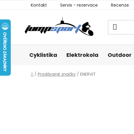
Přejít
Kontakt
Servis - rezervace
Recenze
na
obsah
Cyklistika
Elektrokola
Outdoor
Domů
/
Prodávané značky
/
ENERVIT