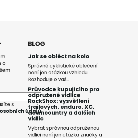
r
BLOG
Jak se obléct na kolo
vám
e o
Správné cyklistické oblečení
ašem
není jen otázkou vzhledu.
Rozhoduje o vaš...
Průvodce kupujícího pro
odpružené vidlice
RockShox: vysvětlení
síte s
trailových, enduro, XC,
osobních údajů
downcountry a dalších
vidlic
Vybrat správnou odpruženou
vidlici není jen otázka značky a