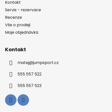
a
Kontakt
t
Servis - rezervace
í
Recenze
Vše o prodeji
Moje objednávka
Kontakt
matej
@
jumpsport.cz
555 557 522
555 557 523