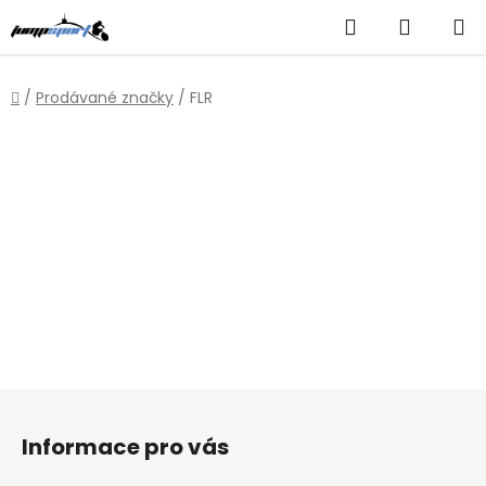
Přejít
Hledat
NÁKUP
na
obsah
KOŠÍK
Domů
/
Prodávané značky
/
FLR
Z
á
Informace pro vás
p