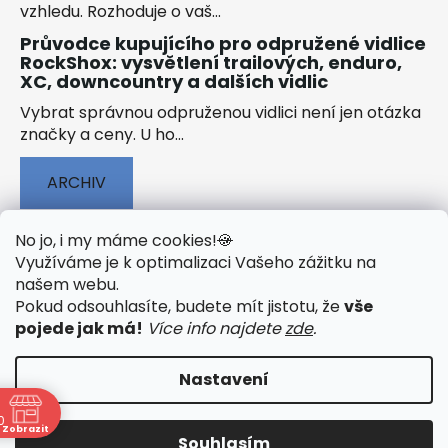
vzhledu. Rozhoduje o vaš...
Průvodce kupujícího pro odpružené vidlice
RockShox: vysvětlení trailových, enduro,
XC, downcountry a dalších vidlic
Vybrat správnou odpruženou vidlici není jen otázka
značky a ceny. U ho...
ARCHIV
No jo, i my máme cookies!
🍪
Využíváme je k optimalizaci Vašeho zážitku na
našem webu
.
🟢 TECHNOLOGIE
🟢 O ELEKTROKOLECH
Pokud odsouhlasíte, budete mít jistotu, že
vše
🟢 NÁVODY KE STAŽENÍ
pojede jak má!
Více info najdete
zde
.
Nastavení
0
Vytvořil Shoptet
&
PekneWeby
Zobrazit
Souhlasím