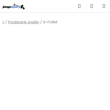
Přejít
Hledat
NÁKUP
na
obsah
KOŠÍK
Domů
/
Prodávané značky
/
G-FORM