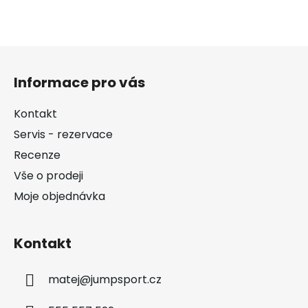
Z
á
Informace pro vás
p
a
Kontakt
t
Servis - rezervace
í
Recenze
Vše o prodeji
Moje objednávka
Kontakt
matej
@
jumpsport.cz