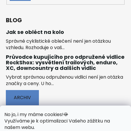
SE
BLOG
Jak se obléct na kolo
Správné cyklistické oblečení není jen otázkou
vzhledu. Rozhoduje o vaš...
Průvodce kupujícího pro odpružené vidlice
RockShox: vysvětlení trailových, enduro,
XC, downcountry a dalších vidlic
Vybrat správnou odpruženou vidlici není jen otázka
značky a ceny. U ho...
ARCHIV
No jo, i my máme cookies!
🍪
Využíváme je k optimalizaci Vašeho zážitku na
našem webu
.
🟢 TECHNOLOGIE
🟢 O ELEKTROKOLECH