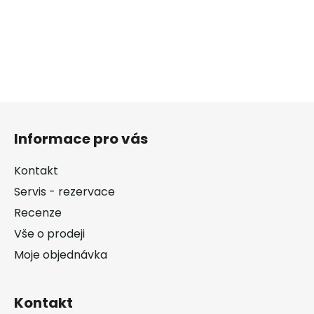
Z
á
Informace pro vás
p
a
Kontakt
t
Servis - rezervace
í
Recenze
Vše o prodeji
Moje objednávka
Kontakt