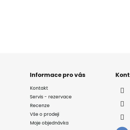
Z
á
Informace pro vás
Kont
p
a
Kontakt
t
Servis - rezervace
í
Recenze
Vše o prodeji
Moje objednávka