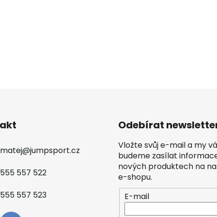
akt
Odebírat newslette
Vložte svůj e-mail a my 
matej
@
jumpsport.cz
budeme zasílat informac
nových produktech na n
555 557 522
e-shopu.
555 557 523
E-mail