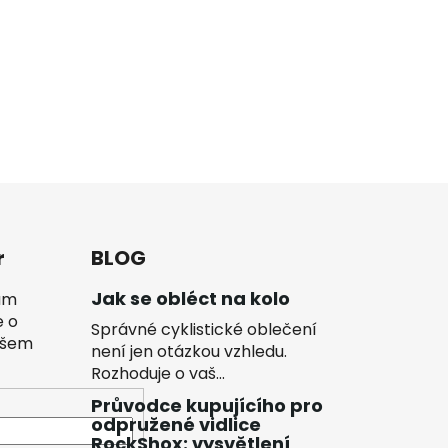
r
BLOG
Jak se obléct na kolo
vám
e o
Správné cyklistické oblečení
ašem
není jen otázkou vzhledu.
Rozhoduje o vaš...
Průvodce kupujícího pro
odpružené vidlice
RockShox: vysvětlení