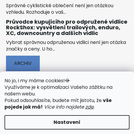
Správné cyklistické oblečení není jen otázkou
vzhledu. Rozhoduje o vaš...
Průvodce kupujícího pro odpružené vidlice
RockShox: vysvětlení trailových, enduro,
XC, downcountry a dalších vidlic
Vybrat správnou odpruženou vidlici není jen otázka
značky a ceny. U ho...
ARCHIV
No jo, i my máme cookies!
🍪
Využíváme je k optimalizaci Vašeho zážitku na
našem webu
.
🟢 TECHNOLOGIE
🟢 O ELEKTROKOLECH
Pokud odsouhlasíte, budete mít jistotu, že
vše
🟢 NÁVODY KE STAŽENÍ
pojede jak má!
Více info najdete
zde
.
Nastavení