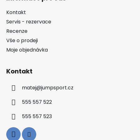
p
a
Kontakt
t
Servis - rezervace
í
Recenze
Vše o prodeji
Moje objednávka
Kontakt
matej
@
jumpsport.cz
555 557 522
555 557 523