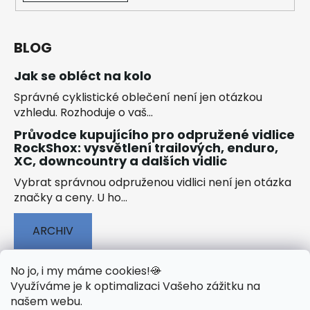
BLOG
Jak se obléct na kolo
Správné cyklistické oblečení není jen otázkou
vzhledu. Rozhoduje o vaš...
Průvodce kupujícího pro odpružené vidlice
RockShox: vysvětlení trailových, enduro,
XC, downcountry a dalších vidlic
Vybrat správnou odpruženou vidlici není jen otázka
značky a ceny. U ho...
ARCHIV
No jo, i my máme cookies!
🍪
Využíváme je k optimalizaci Vašeho zážitku na
našem webu
.
🟢 TECHNOLOGIE
🟢 O ELEKTROKOLECH