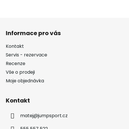
Z
á
Informace pro vás
p
a
Kontakt
t
Servis - rezervace
í
Recenze
Vše o prodeji
Moje objednávka
Kontakt
matej
@
jumpsport.cz