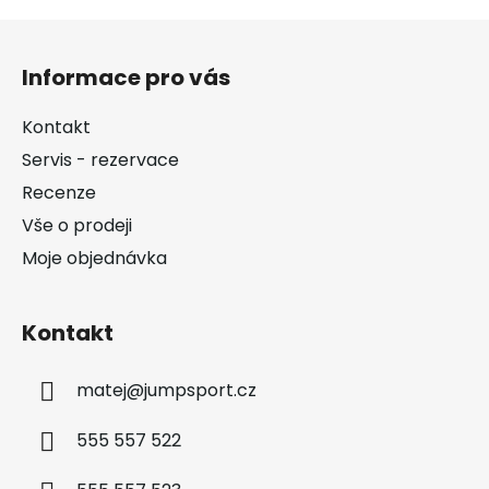
Z
á
Informace pro vás
p
a
Kontakt
t
Servis - rezervace
í
Recenze
Vše o prodeji
Moje objednávka
Kontakt
matej
@
jumpsport.cz
555 557 522