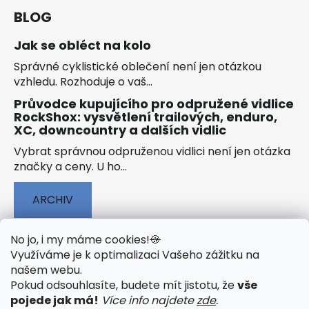
BLOG
Jak se obléct na kolo
Správné cyklistické oblečení není jen otázkou
vzhledu. Rozhoduje o vaš...
Průvodce kupujícího pro odpružené vidlice
RockShox: vysvětlení trailových, enduro,
XC, downcountry a dalších vidlic
Vybrat správnou odpruženou vidlici není jen otázka
značky a ceny. U ho...
ARCHIV
No jo, i my máme cookies!
🍪
Využíváme je k optimalizaci Vašeho zážitku na
našem webu
.
🟢 TECHNOLOGIE
🟢 O ELEKTROKOLECH
Pokud odsouhlasíte, budete mít jistotu, že
vše
🟢 NÁVODY KE STAŽENÍ
pojede jak má!
Více info najdete
zde
.