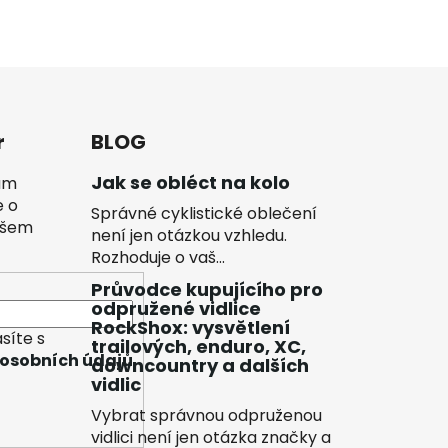
r
BLOG
Jak se obléct na kolo
vám
e o
Správné cyklistické oblečení
ašem
není jen otázkou vzhledu.
Rozhoduje o vaš...
Průvodce kupujícího pro
odpružené vidlice
RockShox: vysvětlení
síte s
trailových, enduro, XC,
osobních údajů
downcountry a dalších
vidlic
Vybrat správnou odpruženou
vidlici není jen otázka značky a