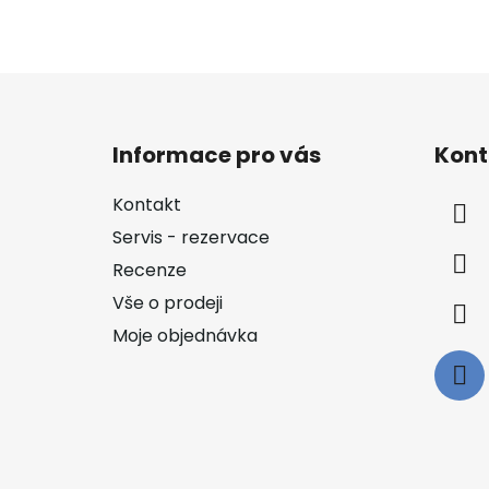
Z
á
Informace pro vás
Kont
p
a
Kontakt
t
Servis - rezervace
í
Recenze
Vše o prodeji
Moje objednávka