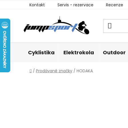
Přejít
Kontakt
Servis - rezervace
Recenze
na
obsah
Cyklistika
Elektrokola
Outdoor
Domů
/
Prodávané značky
/
HODAKA