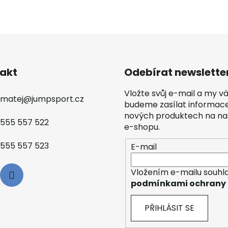
akt
Odebírat newslette
Vložte svůj e-mail a my 
matej
@
jumpsport.cz
budeme zasílat informac
nových produktech na n
555 557 522
e-shopu.
555 557 523
E-mail
Vložením e-mailu souhla
podmínkami ochrany 
PŘIHLÁSIT SE