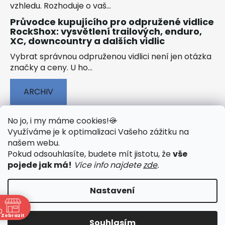
vzhledu. Rozhoduje o vaš...
Průvodce kupujícího pro odpružené vidlice
RockShox: vysvětlení trailových, enduro,
XC, downcountry a dalších vidlic
Vybrat správnou odpruženou vidlici není jen otázka
značky a ceny. U ho...
ARCHIV
No jo, i my máme cookies!
🍪
Využíváme je k optimalizaci Vašeho zážitku na
našem webu
.
🟢 TECHNOLOGIE
🟢 O ELEKTROKOLECH
Pokud odsouhlasíte, budete mít jistotu, že
vše
🟢 NÁVODY KE STAŽENÍ
pojede jak má!
Více info najdete
zde
.
Nastavení
0
Vytvořil Shoptet
&
PekneWeby
Zobrazit
Souhlasím