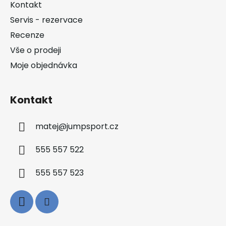
a
Kontakt
t
Servis - rezervace
í
Recenze
Vše o prodeji
Moje objednávka
Kontakt
matej
@
jumpsport.cz
555 557 522
555 557 523