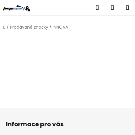
Přejít
Hledat
NÁKUP
na
obsah
KOŠÍK
Domů
/
Prodávané značky
/
INNOVA
Z
á
Informace pro vás
p