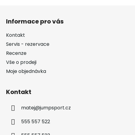
Z
á
Informace pro vás
p
a
Kontakt
t
Servis - rezervace
í
Recenze
Vše o prodeji
Moje objednávka
Kontakt
matej
@
jumpsport.cz
555 557 522