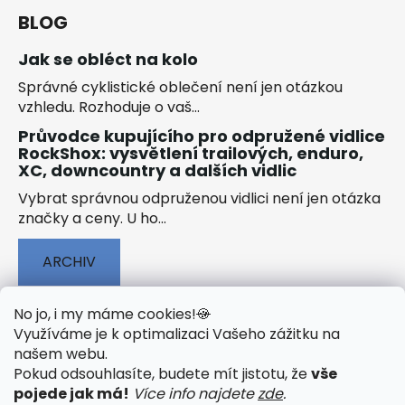
BLOG
Jak se obléct na kolo
Správné cyklistické oblečení není jen otázkou
vzhledu. Rozhoduje o vaš...
Průvodce kupujícího pro odpružené vidlice
RockShox: vysvětlení trailových, enduro,
XC, downcountry a dalších vidlic
Vybrat správnou odpruženou vidlici není jen otázka
značky a ceny. U ho...
ARCHIV
No jo, i my máme cookies!
🍪
Využíváme je k optimalizaci Vašeho zážitku na
našem webu
.
🟢 TECHNOLOGIE
🟢 O ELEKTROKOLECH
Pokud odsouhlasíte, budete mít jistotu, že
vše
🟢 NÁVODY KE STAŽENÍ
pojede jak má!
Více info najdete
zde
.