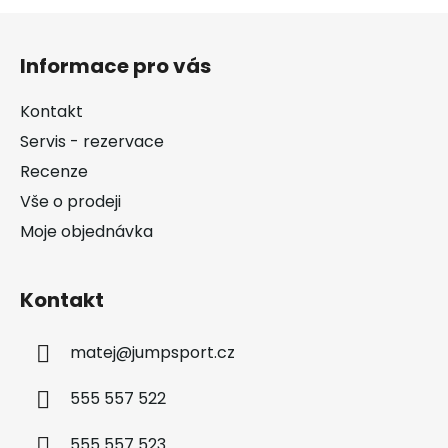
Z
á
Informace pro vás
p
a
Kontakt
t
Servis - rezervace
í
Recenze
Vše o prodeji
Moje objednávka
Kontakt
matej
@
jumpsport.cz
555 557 522
555 557 523