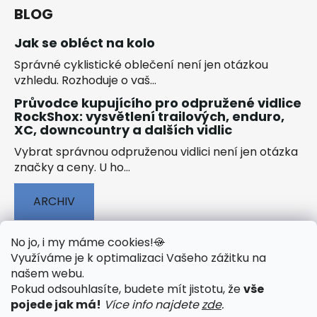
BLOG
Jak se obléct na kolo
Správné cyklistické oblečení není jen otázkou
vzhledu. Rozhoduje o vaš...
Průvodce kupujícího pro odpružené vidlice
RockShox: vysvětlení trailových, enduro,
XC, downcountry a dalších vidlic
Vybrat správnou odpruženou vidlici není jen otázka
značky a ceny. U ho...
ARCHIV
No jo, i my máme cookies!
🍪
Využíváme je k optimalizaci Vašeho zážitku na
našem webu
.
🟢 TECHNOLOGIE
🟢 O ELEKTROKOLECH
Pokud odsouhlasíte, budete mít jistotu, že
vše
🟢 NÁVODY KE STAŽENÍ
pojede jak má!
Více info najdete
zde
.