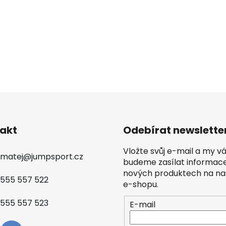
akt
Odebírat newslette
Vložte svůj e-mail a my 
matej
@
jumpsport.cz
budeme zasílat informac
nových produktech na n
555 557 522
e-shopu.
555 557 523
E-mail