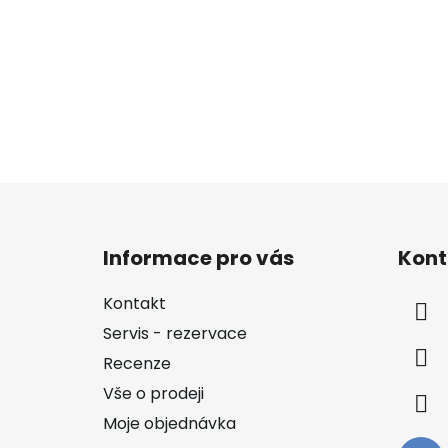
Z
á
Informace pro vás
Kont
p
a
Kontakt
t
Servis - rezervace
í
Recenze
Vše o prodeji
Moje objednávka