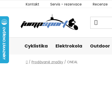
Přejít
Kontakt
Servis - rezervace
Recenze
na
obsah
Cyklistika
Elektrokola
Outdoor
Domů
/
Prodávané značky
/
ONEAL