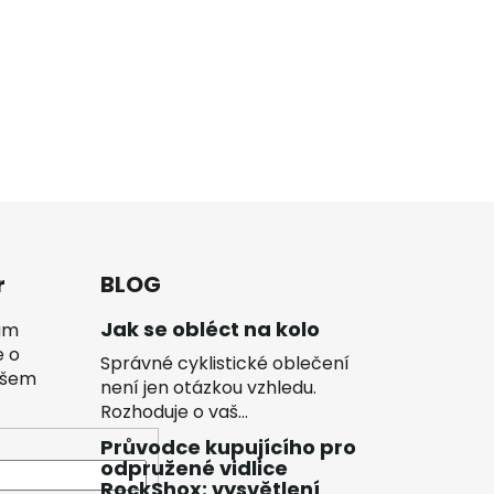
r
BLOG
Jak se obléct na kolo
vám
e o
Správné cyklistické oblečení
ašem
není jen otázkou vzhledu.
Rozhoduje o vaš...
Průvodce kupujícího pro
odpružené vidlice
RockShox: vysvětlení