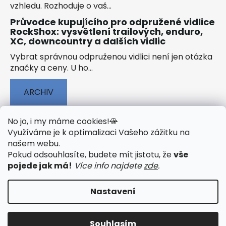
vzhledu. Rozhoduje o vaš...
Průvodce kupujícího pro odpružené vidlice
RockShox: vysvětlení trailových, enduro,
XC, downcountry a dalších vidlic
Vybrat správnou odpruženou vidlici není jen otázka
značky a ceny. U ho...
ARCHIV
No jo, i my máme cookies!
🍪
Využíváme je k optimalizaci Vašeho zážitku na
našem webu
.
🟢 TECHNOLOGIE
🟢 O ELEKTROKOLECH
Pokud odsouhlasíte, budete mít jistotu, že
vše
🟢 NÁVODY KE STAŽENÍ
pojede jak má!
Více info najdete
zde
.
Nastavení
Vytvořil Shoptet
&
PekneWeby
Souhlasím