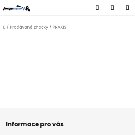
Přejít
Hledat
NÁKUP
na
obsah
KOŠÍK
Domů
/
Prodávané značky
/
PRAXIS
Z
á
Informace pro vás
p