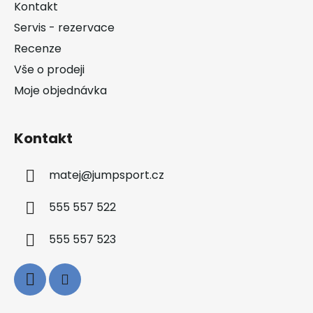
a
Kontakt
t
Servis - rezervace
í
Recenze
Vše o prodeji
Moje objednávka
Kontakt
matej
@
jumpsport.cz
555 557 522
555 557 523