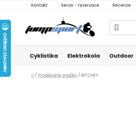
Přejít
Kontakt
Servis - rezervace
Recenze
na
obsah
Cyklistika
Elektrokola
Outdoor
Domů
/
Prodávané značky
/
RITCHEY