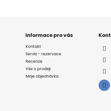
Z
á
Informace pro vás
Kont
p
a
Kontakt
t
Servis - rezervace
í
Recenze
Vše o prodeji
Moje objednávka