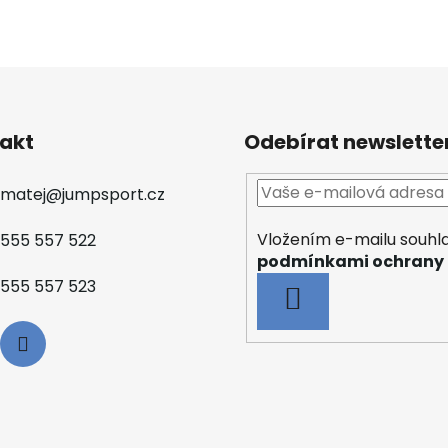
akt
Odebírat newslette
matej
@
jumpsport.cz
Vložením e-mailu souhla
555 557 522
podmínkami ochrany 
555 557 523
PŘIHLÁSIT
SE