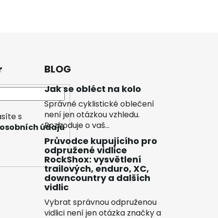
r
BLOG
Jak se obléct na kolo
Správné cyklistické oblečení
není jen otázkou vzhledu.
síte s
Rozhoduje o vaš...
osobních údajů
Průvodce kupujícího pro
odpružené vidlice
RockShox: vysvětlení
trailových, enduro, XC,
downcountry a dalších
vidlic
Vybrat správnou odpruženou
vidlici není jen otázka značky a