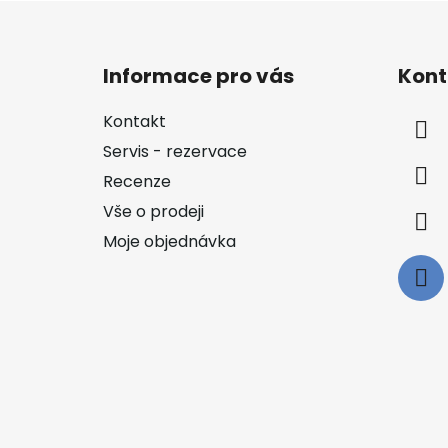
Z
á
Informace pro vás
Kont
p
a
Kontakt
t
Servis - rezervace
í
Recenze
Vše o prodeji
Moje objednávka