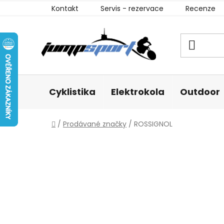
Přejít
Kontakt
Servis - rezervace
Recenze
na
obsah
Cyklistika
Elektrokola
Outdoor
Domů
/
Prodávané značky
/
ROSSIGNOL