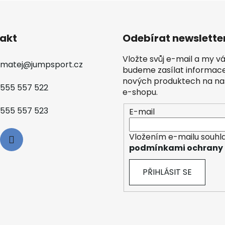
akt
Odebírat newslette
Vložte svůj e-mail a my 
matej
@
jumpsport.cz
budeme zasílat informac
nových produktech na n
555 557 522
e-shopu.
555 557 523
E-mail
Vložením e-mailu souhla
podmínkami ochrany 
PŘIHLÁSIT SE