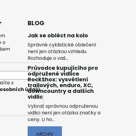
r
BLOG
Jak se obléct na kolo
vám
e o
Správné cyklistické oblečení
ašem
není jen otázkou vzhledu.
Rozhoduje o vaš...
Průvodce kupujícího pro
odpružené vidlice
RockShox: vysvětlení
síte s
trailových, enduro, XC,
osobních údajů
downcountry a dalších
vidlic
Vybrat správnou odpruženou
vidlici není jen otázka značky a
ceny. U ho...
ARCHIV