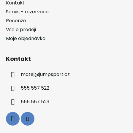
a
Kontakt
t
Servis - rezervace
í
Recenze
Vše o prodeji
Moje objednávka
Kontakt
matej
@
jumpsport.cz
555 557 522
555 557 523