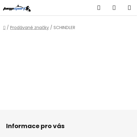
Přejít
Hledat
NÁKUP
na
obsah
KOŠÍK
Domů
/
Prodávané značky
/
SCHINDLER
Z
á
Informace pro vás
p