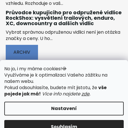
vzhledu. Rozhoduje o vaš...
Průvodce kupujícího pro odpružené vidlice
RockShox: vysvětlení trailových, enduro,
XC, downcountry a dalších vidlic
Vybrat správnou odpruženou vidlici není jen otázka
značky a ceny. U ho...
ARCHIV
No jo, i my máme cookies!
🍪
Využíváme je k optimalizaci Vašeho zážitku na
našem webu
.
🟢 TECHNOLOGIE
🟢 O ELEKTROKOLECH
Pokud odsouhlasíte, budete mít jistotu, že
vše
🟢 NÁVODY KE STAŽENÍ
pojede jak má!
Více info najdete
zde
.
Nastavení
Vytvořil Shoptet
&
PekneWeby
Souhlasím