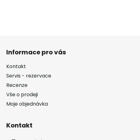
Z
á
Informace pro vás
p
a
Kontakt
t
Servis - rezervace
í
Recenze
Vše o prodeji
Moje objednávka
Kontakt