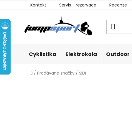
Přejít
Kontakt
Servis - rezervace
Recenze
na
obsah
Cyklistika
Elektrokola
Outdoor
Domů
/
Prodávané značky
/
SIDI