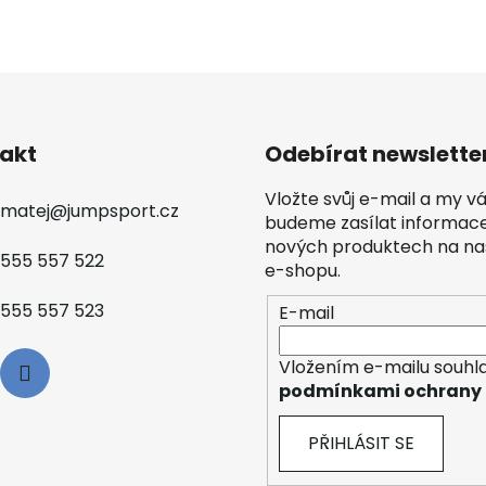
akt
Odebírat newslette
Vložte svůj e-mail a my 
matej
@
jumpsport.cz
budeme zasílat informac
nových produktech na n
555 557 522
e-shopu.
555 557 523
E-mail
Vložením e-mailu souhla
podmínkami ochrany 
PŘIHLÁSIT SE