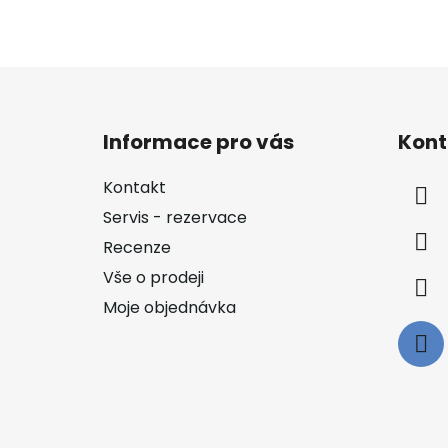
Z
á
Informace pro vás
Kont
p
a
Kontakt
t
Servis - rezervace
í
Recenze
Vše o prodeji
Moje objednávka