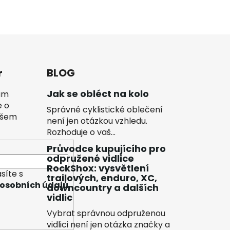
r
BLOG
Jak se obléct na kolo
vám
e o
Správné cyklistické oblečení
ašem
není jen otázkou vzhledu.
Rozhoduje o vaš...
Průvodce kupujícího pro
odpružené vidlice
RockShox: vysvětlení
síte s
trailových, enduro, XC,
osobních údajů
downcountry a dalších
vidlic
Vybrat správnou odpruženou
vidlici není jen otázka značky a