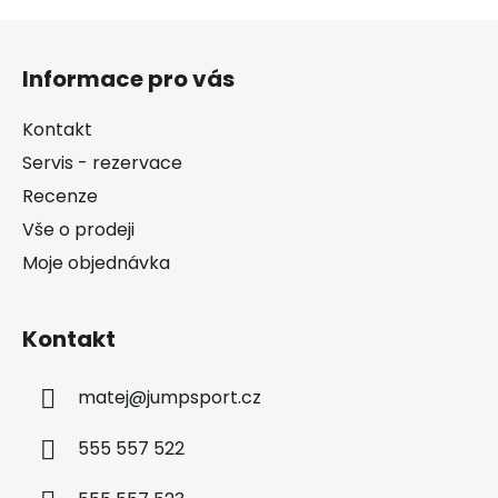
Z
á
Informace pro vás
p
a
Kontakt
t
Servis - rezervace
í
Recenze
Vše o prodeji
Moje objednávka
Kontakt
matej
@
jumpsport.cz
555 557 522