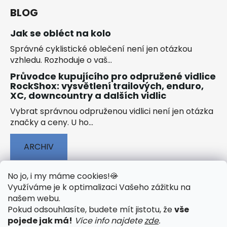
BLOG
Jak se obléct na kolo
Správné cyklistické oblečení není jen otázkou
vzhledu. Rozhoduje o vaš...
Průvodce kupujícího pro odpružené vidlice
RockShox: vysvětlení trailových, enduro,
XC, downcountry a dalších vidlic
Vybrat správnou odpruženou vidlici není jen otázka
značky a ceny. U ho...
ARCHIV
No jo, i my máme cookies!
🍪
Využíváme je k optimalizaci Vašeho zážitku na
našem webu
.
🟢 TECHNOLOGIE
🟢 O ELEKTROKOLECH
Pokud odsouhlasíte, budete mít jistotu, že
vše
🟢 NÁVODY KE STAŽENÍ
pojede jak má!
Více info najdete
zde
.