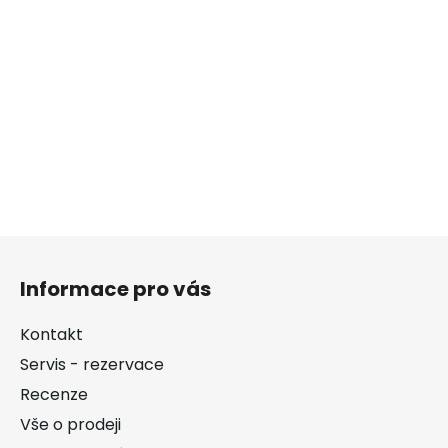
Z
á
Informace pro vás
p
a
Kontakt
t
Servis - rezervace
í
Recenze
Vše o prodeji