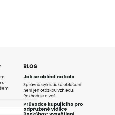
r
BLOG
Jak se obléct na kolo
vám
e o
Správné cyklistické oblečení
ašem
není jen otázkou vzhledu.
Rozhoduje o vaš...
Průvodce kupujícího pro
odpružené vidlice
RockShox: vysvětlení