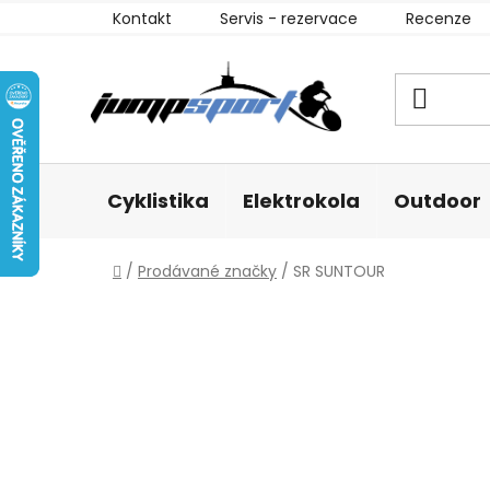
Přejít
Kontakt
Servis - rezervace
Recenze
na
obsah
Cyklistika
Elektrokola
Outdoor
Domů
/
Prodávané značky
/
SR SUNTOUR