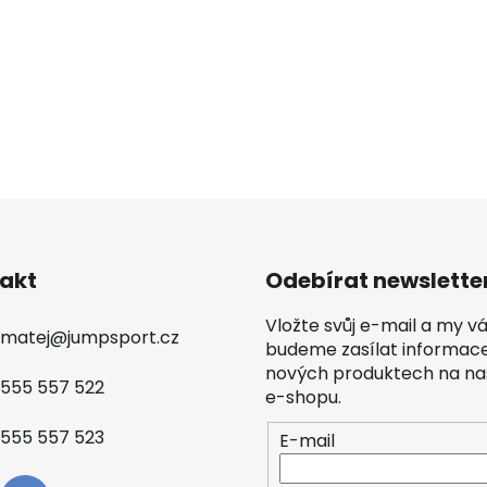
akt
Odebírat newslette
Vložte svůj e-mail a my 
matej
@
jumpsport.cz
budeme zasílat informac
nových produktech na n
555 557 522
e-shopu.
555 557 523
E-mail