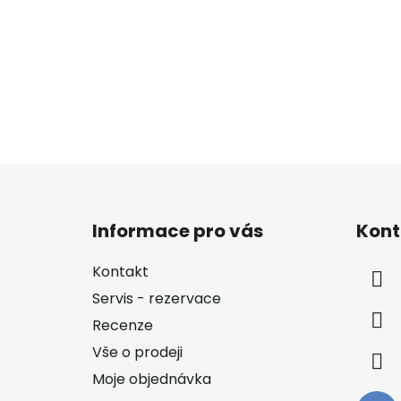
Z
á
Informace pro vás
Kont
p
a
Kontakt
t
Servis - rezervace
í
Recenze
Vše o prodeji
Moje objednávka