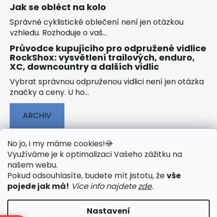
Jak se obléct na kolo
Správné cyklistické oblečení není jen otázkou
vzhledu. Rozhoduje o vaš...
Průvodce kupujícího pro odpružené vidlice
RockShox: vysvětlení trailových, enduro,
XC, downcountry a dalších vidlic
Vybrat správnou odpruženou vidlici není jen otázka
značky a ceny. U ho...
ARCHIV
No jo, i my máme cookies!
🍪
Využíváme je k optimalizaci Vašeho zážitku na
našem webu
.
🟢 TECHNOLOGIE
🟢 O ELEKTROKOLECH
Pokud odsouhlasíte, budete mít jistotu, že
vše
🟢 NÁVODY KE STAŽENÍ
pojede jak má!
Více info najdete
zde
.
Nastavení