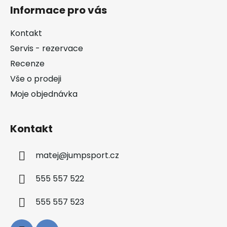
á
Informace pro vás
p
a
Kontakt
t
Servis - rezervace
í
Recenze
Vše o prodeji
Moje objednávka
Kontakt
matej
@
jumpsport.cz
555 557 522
555 557 523