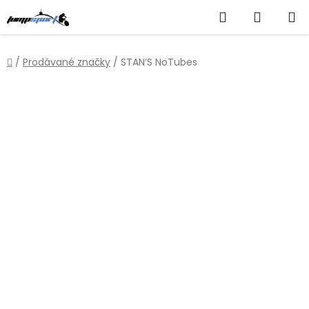
Přejít
Hledat
NÁKUP
na
obsah
KOŠÍK
Domů
/
Prodávané značky
/
STAN’S NoTubes