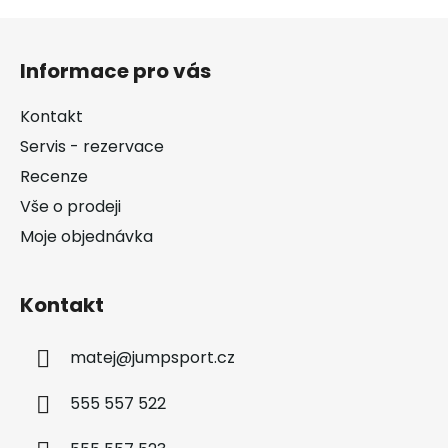
Z
á
Informace pro vás
p
a
Kontakt
t
Servis - rezervace
í
Recenze
Vše o prodeji
Moje objednávka
Kontakt
matej
@
jumpsport.cz
555 557 522