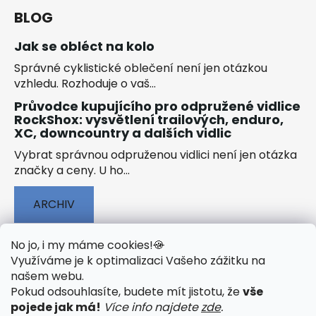
BLOG
Jak se obléct na kolo
Správné cyklistické oblečení není jen otázkou
vzhledu. Rozhoduje o vaš...
Průvodce kupujícího pro odpružené vidlice
RockShox: vysvětlení trailových, enduro,
XC, downcountry a dalších vidlic
Vybrat správnou odpruženou vidlici není jen otázka
značky a ceny. U ho...
ARCHIV
No jo, i my máme cookies!
🍪
Využíváme je k optimalizaci Vašeho zážitku na
našem webu
.
🟢 TECHNOLOGIE
🟢 O ELEKTROKOLECH
Pokud odsouhlasíte, budete mít jistotu, že
vše
🟢 NÁVODY KE STAŽENÍ
pojede jak má!
Více info najdete
zde
.