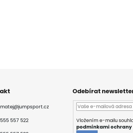
akt
Odebírat newslette
matej
@
jumpsport.cz
Vložením e-mailu souhla
555 557 522
podmínkami ochrany 