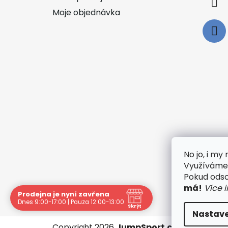
Moje objednávka
No jo, i m
Využíváme 
🟢
Pokud odsou
má!
Více 
Prodejna je nyní zavřena
Dnes 9:00-17:00 | Pauza 12:00-13:00
Skrýt
Nastave
Copyright 2026
JumpSport.cz
. Všechna p