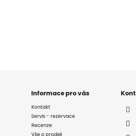
Z
á
Informace pro vás
Kont
p
a
Kontakt
t
Servis - rezervace
í
Recenze
Vše o prodeji