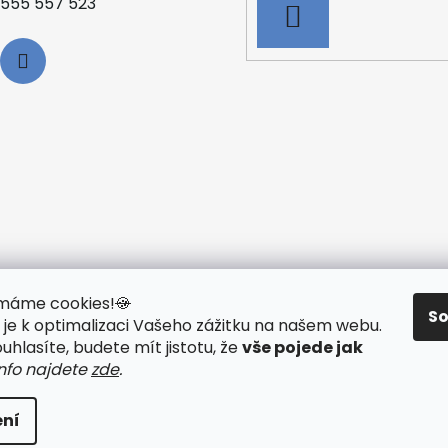
555 557 523
PŘIHLÁSIT
SE
y máme cookies!
🍪
S
je k optimalizaci Vašeho zážitku na našem webu
.
 TECHNOLOGIE
🟢 O ELEKTROKOLECH
🟢 NÁVODY KE STAŽ
hlasíte, budete mít jistotu, že
vše pojede jak
info najdete
zde
.
ní
ráva vyhrazena.
Upravit nastavení cookies