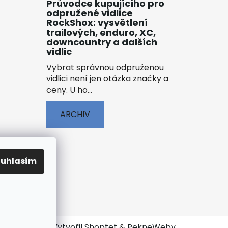
Průvodce kupujícího pro
odpružené vidlice
RockShox: vysvětlení
trailových, enduro, XC,
downcountry a dalších
vidlic
Vybrat správnou odpruženou
vidlici není jen otázka značky a
ceny. U ho...
ARCHIV
ouhlasím
ENÍ
Vytvořil Shoptet
&
PekneWeby