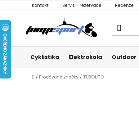
Přejít
Kontakt
Servis - rezervace
Recenze
na
obsah
Cyklistika
Elektrokola
Outdoor
Domů
/
Prodávané značky
/
TUBOLITO