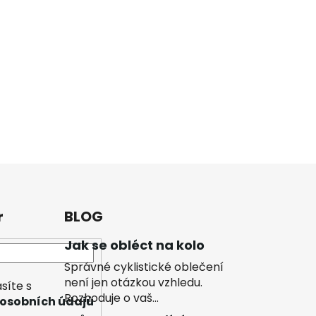
r
BLOG
Jak se obléct na kolo
Správné cyklistické oblečení
není jen otázkou vzhledu.
síte s
Rozhoduje o vaš...
osobních údajů