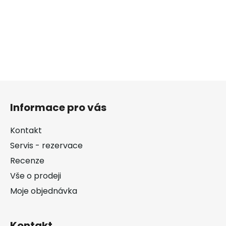
Z
á
Informace pro vás
p
a
Kontakt
t
Servis - rezervace
í
Recenze
Vše o prodeji
Moje objednávka
Kontakt