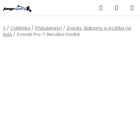
Přejít
Hledat
NÁKUP
na
obsah
KOŠÍK
Domů
/
Cyklistika
/
Příslušenství
/
Zvonky, klaksony a zrcátka na
kola
/
Zvonek Pro-T Beruška modrá