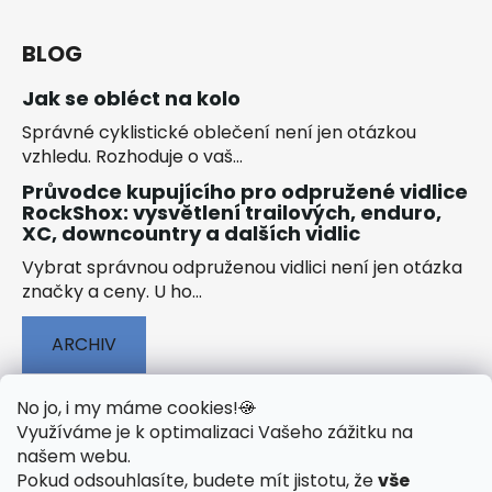
BLOG
Jak se obléct na kolo
Správné cyklistické oblečení není jen otázkou
vzhledu. Rozhoduje o vaš...
Průvodce kupujícího pro odpružené vidlice
RockShox: vysvětlení trailových, enduro,
XC, downcountry a dalších vidlic
Vybrat správnou odpruženou vidlici není jen otázka
značky a ceny. U ho...
ARCHIV
No jo, i my máme cookies!
🍪
Využíváme je k optimalizaci Vašeho zážitku na
našem webu
.
🟢 TECHNOLOGIE
🟢 O ELEKTROKOLECH
Pokud odsouhlasíte, budete mít jistotu, že
vše