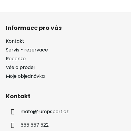
Z
á
Informace pro vás
p
a
Kontakt
t
Servis - rezervace
í
Recenze
Vše o prodeji
Moje objednávka
Kontakt
matej
@
jumpsport.cz
555 557 522